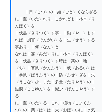
          ｜日（じつ）の｜如（ごと）くならざる
に｜至（いた）れり、しかれども｜林木（り
んぼく）を

｜伐盡（きりつく）す事、｜動（やゝ）もす
れば｜損害（そんがい）を｜生（せう）する
事あり、｜何（なん）と

なれは｜妄（みだ）りに｜林木（りんぼく）
を｜伐盡（きりつく）す時は、其の｜地
（ち）｜寒風（かんふう）｜或（あるい）は

｜暴風（ばうふう）の｜防（ふせ）ぎを｜失
（うしな）ひ、また｜多量（たりやう）の｜
滋潤（じじゆん）を｜減少（げんしやう）す
る

に｜至（いた）る、これ｜植物（しよくふ
つ）の｜葉（は）は｜大（おほ）いに｜水気