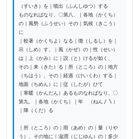
（すいき）を｜噴出（ふんしゆつ）する

ものなればなり、〇第八、｜各地（かくち）
の｜風勢（ふうせい）その｜気候（きこう）
に

｜較著（かくちよ）なる｜徴（しるし）を｜
示（しめ）す、｜風（かぜ）の｜性（せい）
は｜上（かみ）に｜説（と）けるが如く、

その｜来（きた）る｜所（ところ）の｜地方
（ちはう）、その｜経過（けいくわ）する｜
地面（ちめん）に｜従（したが）ひて

｜寒暖（かんだん）あるものなればなり、〇
第九、｜各地（かくち）｜年ゝ（ねん〳〵）
｜降（くだ）る

｜所（ところ）の｜雨（あめ）の｜量（りや
う）、その地に｜滋潤（じじゆん）の｜多少