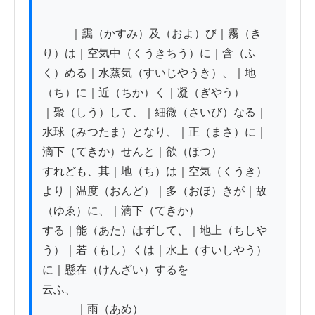
          ｜靄（かすみ）及（およ）び｜霧（き
り）は｜空気中（くうきちう）に｜含（ふ
く）める｜水蒸気（すいじやうき）、｜地
（ち）に｜近（ちか）く｜凝（ぎやう）

｜聚（しう）して、｜細微（さいび）なる｜
水球（みつたま）となり、｜正（まさ）に｜
滴下（てきか）せんと｜欲（ほつ）

すれども、其｜地（ち）は｜空気（くうき）
より｜温度（おんど）｜多（おほ）きが｜故
（ゆゑ）に、｜滴下（てきか）

する｜能（あた）はずして、｜地上（ちしや
う）｜若（もし）くは｜水上（すいしやう）
に｜懸在（けんざい）するを

云ふ、

　　　｜雨（あめ）
