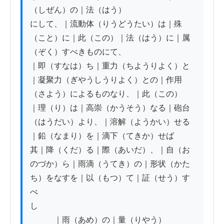
（しぜん）の｜法（はう）

にして、｜流動体（りうどうたい）は｜殊
（こと）に｜此（この）｜法（はう）に｜属
（ぞく）すべきものにて、

｜即（すなは）ち｜重力（ちようりよく）と
｜凝聚力（ぎやうしうりよく）との｜作用
（さよう）によるものなり、｜此（この）

｜理（り）は｜高崇（かうそう）なる｜砲台
（はうだい）より、｜溶解（ようかい）せる
｜鉛（なまり）を｜滴下（てきか）せば

其｜降（くだ）る｜際（あいだ）、｜自（お
のづか）ら｜雨滴（うてき）の｜形状（かた
ち）をなすを｜以（もつ）て｜証（せう）す
べ

し

　　　｜雨（あめ）の｜量（りやう）
