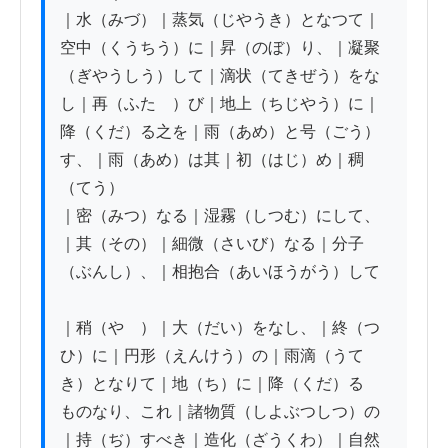
｜水（みづ）｜蒸気（じやうき）となつて｜
空中（くうちう）に｜昇（のぼ）り、｜凝聚
（ぎやうしう）して｜滴状（てきぜう）をな

し｜再（ふたゝ）び｜地上（ちじやう）に｜
降（くだ）る之を｜雨（あめ）と号（ごう）
す、｜雨（あめ）は其｜初（はじ）め｜稠
（てう）

｜密（みつ）なる｜湿霧（しつむ）にして、
｜其（その）｜細微（さいび）なる｜分子
（ぶんし）、｜相抱合（あいほうがう）して

｜稍（やゝ）｜大（だい）をなし、｜終（つ
ひ）に｜円形（えんけう）の｜雨滴（うて
き）となりて｜地（ち）に｜降（くだ）る

ものなり、これ｜諸物質（しよぶつしつ）の
｜持（ぢ）すべき｜造化（ざうくわ）｜自然