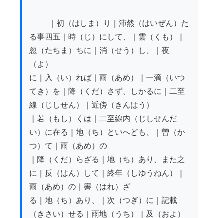
          ｜初（はしま）り｜沛然（はいぜん）た
る事四五｜時（じ）にして、｜雲（くも）｜
忽（たちま）ちに｜消（せう）し、｜夜
（よ）

に｜入（い）れば｜雨（あめ）｜一滴（いつ
てき）を｜降（くだ）さず、しかるに｜二至
線（じしせん）｜近傍（きんはう）

｜若（もし）くは｜二至線内（じしせんだ
い）に在る｜地（ち）といへども、｜曽（か
つ）て｜雨（あめ）の

｜降（くだ）らざる｜地（ち）あり、また之
に｜反（はん）して｜終年（しゆうねん）｜
雨（あめ）の｜霽（はれ）ざ

る｜地（ち）あり、｜次（つぎ）に｜記載
（きさい）せる｜雨地（うち）｜及（およ）