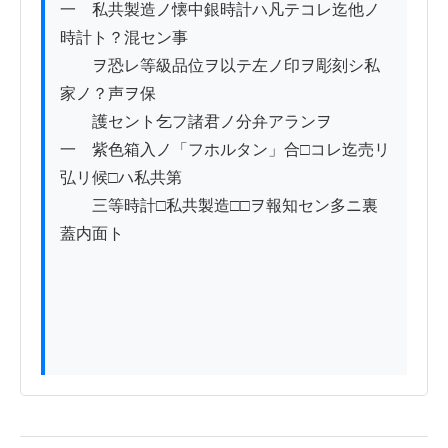
一　私共製造ノ懐中銀時計ハ凡テコレ迄他ノ
時計ト？混セン事

　　ヲ恐レ等級品位ヲ以テ左ノ印ヲ彫刻シ私
家ノ？声ヲ保

　　護セント乞フ諸君ノ分弁アランヲ

一　紫色箱入ノ「フホルタン」合□コレ迄売リ
弘リ候□ハ私共第

　　三等時計□私共製造□□ヲ報知セン多ニ裏
蓋内面ト
