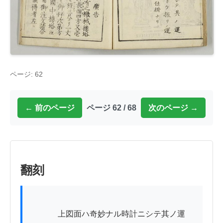
ページ: 62
← 前のページ
ページ 62 / 68
次のページ →
翻刻
          　上図面ハ奇妙ナル時計ニシテ其ノ運
