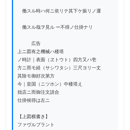
　働スル時ハ何ニ依リテ其下ケ振リノ運

　働スル哉ヲ見ル ー不得ノ仕掛ナリ

　　　広告

上ニ図有之機械ハ楼塔

ノ時計｜表面（ヱトウト）四方又ハ壱

方ニ而モ経（サシワタシ）三尺ヨリ一丈

其除モ御好次第方

今｜皇国（ニツホン）中楼塔え

拙店ニ而御注文請合

仕掛候得は左ニ

【上図横書き】

ファヴルブラント
