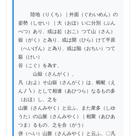
          陸地（りくち）｜外面（ぐわいめん）の
姿勢（しせい）｜大（おほ）いに分別（ぶん
べつ）あり、或は起（おこ）つて山（さん）

嶽（がく）と為り、或は開（ひら）けて平原
（へいげん）と為り、或は陥（おちい）つて
谿（けい）

谷（こぐ）を為す、

　　　山嶽（さんがく）、

凡（およ）そ山嶽（さんがく）は、蜿蜓（え
ん〳〵）として相連（あひつら）なるもの多
（おほ）し、之を

山脈（さんみやく）と云ふ、また衆多（しゆ
うた）の山脈（さんみやく）｜相聚（あひあ
つま）るもの、之を合（がう）

併（へい）山脈（さんみやく）と云ふ、〇凡