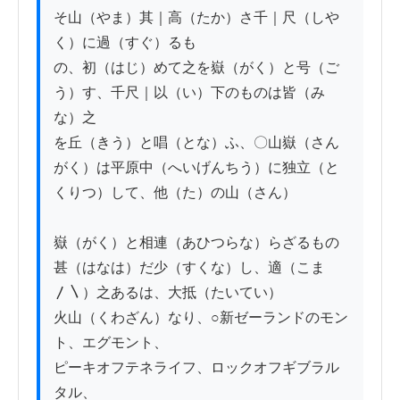
そ山（やま）其｜高（たか）さ千｜尺（しや
く）に過（すぐ）るも

の、初（はじ）めて之を嶽（がく）と号（ご
う）す、千尺｜以（い）下のものは皆（み
な）之

を丘（きう）と唱（とな）ふ、〇山嶽（さん
がく）は平原中（へいげんちう）に独立（と
くりつ）して、他（た）の山（さん）

嶽（がく）と相連（あひつらな）らざるもの
甚（はなは）だ少（すくな）し、適（こま
〳〵）之あるは、大抵（たいてい）

火山（くわざん）なり、○新ゼーランドのモン
ト、エグモント、

ピーキオフテネライフ、ロックオフギブラル
タル、
