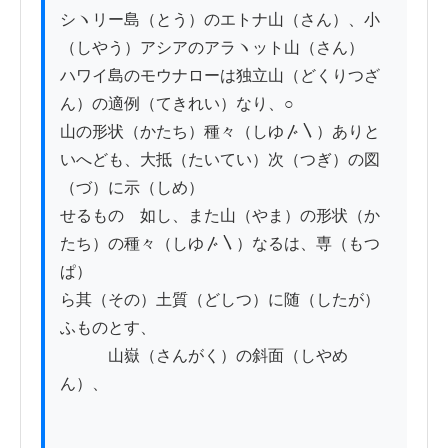
シヽリー島（とう）のエトナ山（さん）、小
（しやう）アシアのアラヽット山（さん）

ハワイ島のモウナローは独立山（どくりつざ
ん）の適例（てきれい）なり、○

山の形状（かたち）種々（しゆ〴〵）ありと
いへども、大抵（たいてい）次（つぎ）の図
（づ）に示（しめ）

せるものゝ如し、また山（やま）の形状（か
たち）の種々（しゆ〴〵）なるは、専（もつ
ぱ）

ら其（その）土質（どしつ）に随（したが）
ふものとす、

　　　山嶽（さんがく）の斜面（しやめ
ん）、
