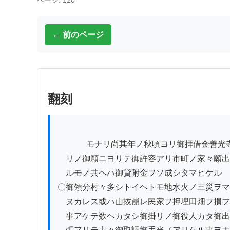
ページ: 120
← 前のページ
翻刻
          　モナリ尚其年ノ秋頃ヨリ御拝借金善光寺ノヨ

　リノ御願ニヨリテ御許容アリ市町ノ家々願出

　ルモノ共ヘハ御貸附金ヲソ成シタマヒケル

〇御領分村々多シトイヘトモ地水火ノ三災ヲマ

　ヌカレス或ハ山抜崩レ民家ヲ押埋田畑ヲ損フ

　事アケテ数ヘカタシ御掛リノ御役人カタ御出
