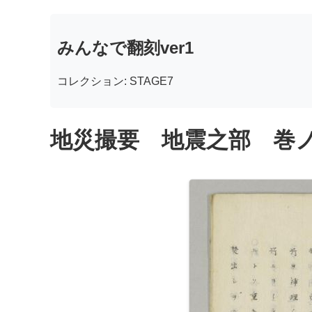
みんなで翻刻ver1
コレクション: STAGE7
地災撮要 地震之部 巻ノ二