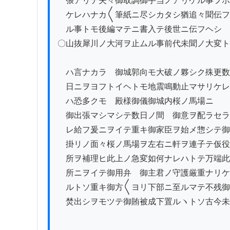
　張アリテ夫々御取調御手当ノアリケル事ヲホ

　ケレハナカ〱筆紙ニ尽シカタシ猶追々聞伝フ

　ル事トモ後編マテニ書入テ後世ニ伝フヘシ

〇山抜犀川ノ大河ヲ止ムル事前代未聞ノ大変ト

　ハ言ナカラ　御城郭向モ大破ノ夥シク殊更数

　日ニヲヨフトイヘトモ地震鳴動止マサリケレ

　ハ恐多クモ　殿様御儀御城内桜ノ馬場ニ

　御出張マシマシテ数日ノ間　御意ヲ配ラセラ

　レ給フ爰ニヲイテ重キ御家臣ヲ始メ惣シテ御

　掛リノ面々桜ノ馬場ヲ左右ニ軒ヲ連子テ仮役

　所ヲ補理ヒ此上ノ急変如何ナレハトテ万端此

　所ニヲイテ御用弁　御主君ノ守護厳重ナリケ

　ルトソ重キ御方〱ヨリ下部ニ至ルマテ不残御

　焚出シヲモツテ御賄被成下置ルヽトソ古今未
