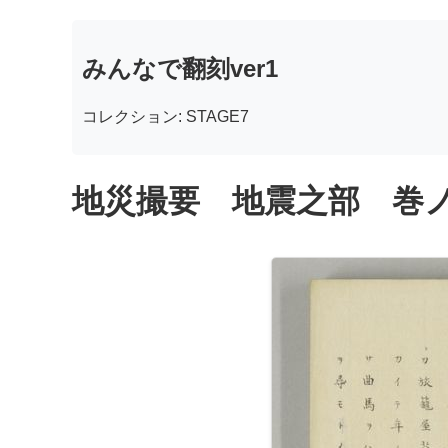
みんなで翻刻ver1
コレクション: STAGE7
地災撮要 地震之部 巻ノ二