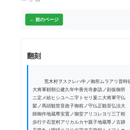
ページ: 20
← 前のページ
翻刻
          荒木村ヲスクレハ中ノ御所ムラアリ昔時征夷

大将軍頼朝公建久年中善光寺参詣ノ刻仮御所

ニ定メ給ヒシユヘニ字トセリ爰ニ大将軍守仏

髪ノ馬頭観世音政子御前ノ守仏正観音弘法大

師御作地蔵尊安置ノ御堂アリコレヨリ三丁程

歩行テ石堂村アリカルカヤ親子地蔵尊ノ古跡
