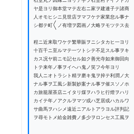
石堂丸ノ因縁ニヨリテ字ヲ石堂村トイフトカ

ヤ是ヨリ御本堂マテ左右ニ家ヲ建連子テ諸商

人オモヒシニ見世店ヲマフケテ家業怠ル事ナ

シ都テ町〱ノ有増ヲ図画ノ大略ヲモツテス去

程ニ近来取ワケテ繁華賑ヲニシタカヒ一ヨリ

十百千ニ至ルマテ一ツトシテ不足スル事ヲキ

カス况ヤ前ニモ記セル如ク善光寺如来御回向

トテ来年ノ事ヲイヘハ鬼ノ笑フ今年ヨリ

我人ニオトラシト精ヲ磨キ鬼ヲ捽テ利潤ノ大

ナル事ヲ工風シ新製妙案ナル事ヲ催スソノホ

カ旅籠屋茶店ニイタリ煤ヲハラヒ行燈ヲハリ

カイテ年ノアクルヲマツ或ハ芝居或ハカルワ

サ曲馬ヲハシメ遠近ニアルトアラヨル評判記

ヲ尋モトメ給金雑費ノ多少ヲロンセス工風ヲ
