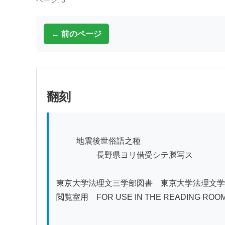
ページ: 3
← 前のページ
翻刻
          地震後世俗語之種

　　　　　長野県ヨリ借受シテ謄写ス

東京大学法理文三学部図書　東京大学法理文学
閲覧室用　FOR USE IN THE READING RO