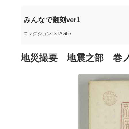
みんなで翻刻ver1
コレクション: STAGE7
地災撮要 地震之部 巻ノ二