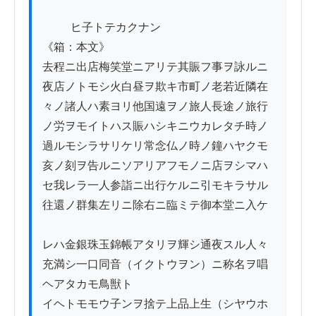
          ヒ子トテカクナン

《箱：本文》

去程ニ出店梅笑堂ニアリテ其賑フ事ヲ詠ルニ

夜店ノトモシ火白昼ヲ欺キ市町ノ老若近隣在

々ノ諸人ハ素ヨリ他国遠ヲノ旅人長途ノ旅行

ノ労ヲモイトハス賑ハシキニウカレタチ時ノ

過ルモシラサリケリ常念仏ノ時ノ鐘ハヤクモ

亥ノ刻ヲ告ルニソアリアフモノニ店ヲシマハ

セ我レラ一人参詣ニ出行ケルニ引モキラサル

往還ノ群集左リニ除右ニ臨ミテ御本堂ニ入ケ

レハ金銀珠玉錦帳アタリヲ輝シ通夜スル人々

充満シ一口同音（イクトウヲン）ニ称名ヲ唱
ヘアタカモ鳥獣ト

イヘトモモウ子ンヲ捨テ上品上生（シヤウホ