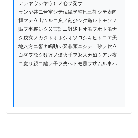
ンシヤウシヤウ）ノ心ヲ発サ

ランヤ共ニ合掌シテ仏縁ヲ誓ヒ三礼シテ表向

拝マテ立出ツルニ亥ノ刻少シク過レトモソノ

賑フ事夥シク又言語ニ難述トオモフホトモナ

ク戌亥ノカタトオホシオソロシキヒトコエ天

地八方ニ響キ鳴動シ又非類ニシテ土砂ヲ吹立

白昼ヲ欺ク数万ノ燈火手ヲ返スカ如クアン夜

ニ変リ親ニ離レ子ヲ失ヘトモ是ヲ求ムル事ハ
