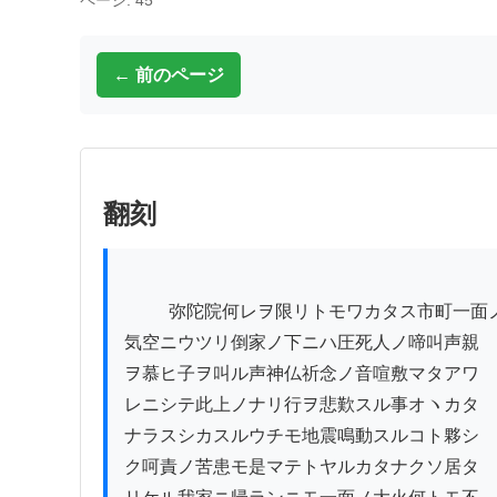
ページ: 45
← 前のページ
翻刻
          弥陀院何レヲ限リトモワカタス市町一面ノ火

気空ニウツリ倒家ノ下ニハ圧死人ノ啼叫声親

ヲ慕ヒ子ヲ叫ル声神仏祈念ノ音喧敷マタアワ

レニシテ此上ノナリ行ヲ悲歎スル事オヽカタ

ナラスシカスルウチモ地震鳴動スルコト夥シ

ク呵責ノ苦患モ是マテトヤルカタナクソ居タ
