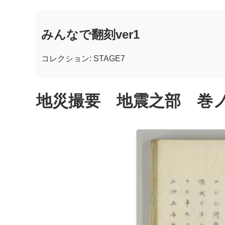
みんなで翻刻ver1
コレクション: STAGE7
地災撮要 地震之部 巻ノ二