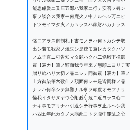
リケル我家ニ帰ランニモ一面ノ大火何トモ不

能思慮爰ニ又庄五郎ハ我家ニ行テ安否ヲ尋ン

事ヲ談合ス我家モ何鹿火ノ中ナルヘシ万ニヒ

トツモイマタ火ノカヽラスハ家財ハカナラス

悋ニアラス御制札ト書モノヲハ何トカシテ取

出シ若モ我家ノ焼失シ是迚モ遁レカタクハソ

ノム子直ニ可告知マタ願ハクハ二條殿下様御

震【宸カ】筆ノ額面我ラ年来ノ懇願ニヨリテ実
贈リ給ハリ大切ノ品ニシテ同御震【宸カ】筆ノ
上方御染筆六歌仙ノ額面何レモ是皆同様ノ品

ナレハ何卒シテ無難ナル事ヲ頼度オモフナリ

怪我イタサヌヤウ心附必〱危ニ近ヨラス心エ

ナキ事モアリナハ引返シテ行事ヲ止ルヘシ我

ハ四五年此カタノ大病此コトク腹中能乱之心
