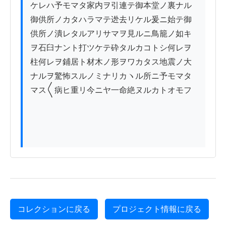
ケレハ予モマタ家内ヲ引連テ御本堂ノ裏ナル

御供所ノカタハラマテ迯去リケル爰ニ始テ御

供所ノ潰レタルアリサマヲ見ルニ鳥籠ノ如キ

ヲ石臼ナント打ツケテ砕タルカコトシ何レヲ

柱何レヲ鋪居ト材木ノ形ヲワカタス地震ノ大

ナルヲ驚怖スルノミナリカヽル所ニ予モマタ

マス〱病ヒ重リ今ニヤ一命絶ヌルカトオモフ

コレクションに戻る
プロジェクト情報に戻る