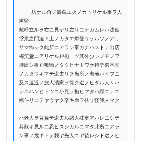
          坊ナル角ノ御蔵エ火ノカヽリケル事ヲ人
声騒

敷呼立ルヲ右ニ見ヤリ左リニナカムレハ法然

堂東之門追々上ノカタエ燃登リケルソノアリ

サマ怖シク此所ニアラン事カナハストテ出店

梅笑堂ニアリケル戸棚一ツ其外少シノモノヲ

持出シ板戸敷物ノタクヒナトワケ持テ御本堂

ノカタワキマテ迯去リヌ当所ノ老若ハイフニ

及ス遠近ノ旅人潰家ヲ徐ク迯ノヒタル人々ハ

シユハンヒトツニ小児ヲ抱ヒマタハ課ニテニ

幅斗リニテヤウヤク辛キ命ヲ扶リ怪我人マタ

ハ老人ヲ背負テ迯去ル諸人殊更アハレニシテ

其歎キ見ルニ忍ヒスシカルニマタ此所ニアラ

ン事ノ危キトテ我ヤ先人ニヤ後レシト迯ノヒ
