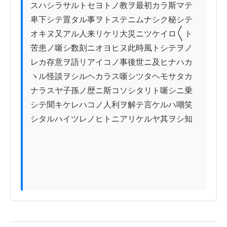
スハシラサルトセヨトノ教ヲ最初カラ斯マテ

卑下シテ置タル事ヲトステニムナシク秘シテ

オキヌ又アル人来リケリ大災ニツケイロ〱ト

苦患ノ噺シ数刻ニオヨヒヌ此時風トシテヲノ

レカ存意ヲ語リアイコノ事後世ニ及ヒナハカ

ヽル怪談ヲシルヘカラス噺シツタヘモサタカ

ナラスヤ子孫ノ歴ニ斯コソシタリト噺シニ乗

シテ聞キケレハコノ人利ヲ解テ言ケルハ嘲笑

シタルハイツレノヒトニアリケルヤ其ヲシ知
