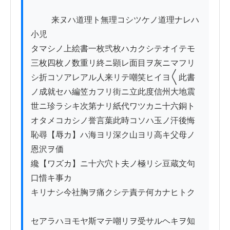
          来ヌハ道理ト無理コシツケノ道理ナレハ
小児

タマシノ上絵書一枚弐枚ハカクシテオイテモ

三枚四枚ノ数重リ終ニ顕レ面目ヲ灰ニマフリ

シ折コソアレアル人来リテ嘲笑ヒイヨ〱此書

ノ成就セハ編笠カフリ街ニ立此度信州大地震

世ニ珍ラシキ次第ナリ紙代ワツカニ十六銅ト

オタメコカシノ誉言葉此時コソハ玉ノ汗後悔

恥尋【辱カ】ハ海ヨリ深ク山ヨリ高キ父母ノ
恩沢ヲ価

纔【ワズカ】ニ十六穴ト夫ノ極リシ豆蔵文句
口惜キ事カ

キリナシ今社胸ヲ痛クシテ責テ何カナヒトク

セアラハヨモヤ斯マテ嘲リヲ受サルヘキヲ知
