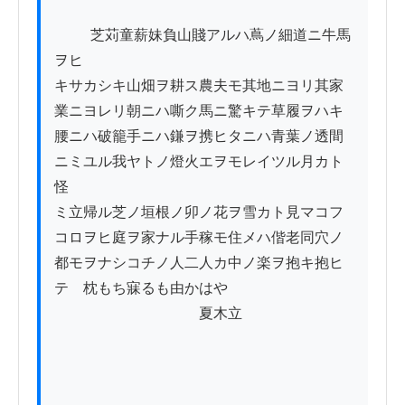
          芝苅童薪妹負山賤アルハ蔦ノ細道ニ牛馬
ヲヒ

キサカシキ山畑ヲ耕ス農夫モ其地ニヨリ其家

業ニヨレリ朝ニハ嘶ク馬ニ驚キテ草履ヲハキ

腰ニハ破籠手ニハ鎌ヲ携ヒタニハ青葉ノ透間

ニミユル我ヤトノ燈火エヲモレイツル月カト
怪

ミ立帰ル芝ノ垣根ノ卯ノ花ヲ雪カト見マコフ

コロヲヒ庭ヲ家ナル手稼モ住メハ偕老同穴ノ

都モヲナシコチノ人二人カ中ノ楽ヲ抱キ抱ヒ

テ　枕もち寐るも由かはや

　　　　　　　　　　夏木立
