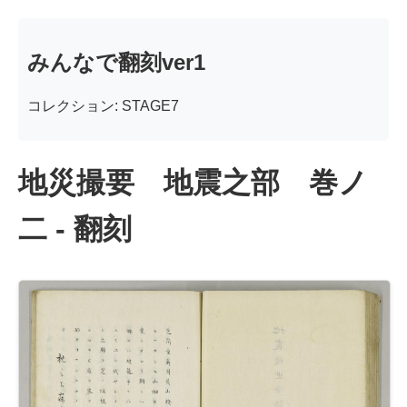
みんなで翻刻ver1
コレクション: STAGE7
地災撮要 地震之部 巻ノ
二 - 翻刻