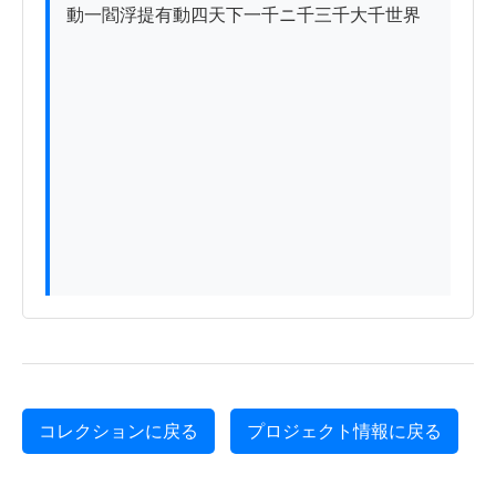
動一閻浮提有動四天下一千ニ千三千大千世界

コレクションに戻る
プロジェクト情報に戻る