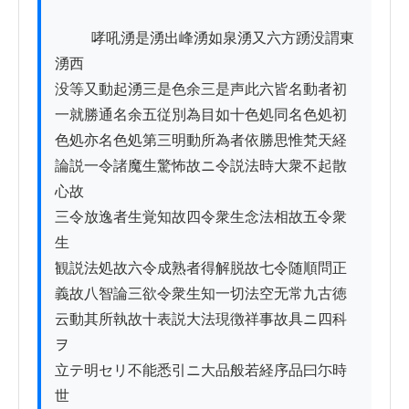
          哮吼湧是湧出峰湧如泉湧又六方踴没謂東
湧西

没等又動起湧三是色余三是声此六皆名動者初

一就勝通名余五従別為目如十色処同名色処初

色処亦名色処第三明動所為者依勝思惟梵天経

論説一令諸魔生驚怖故ニ令説法時大衆不起散
心故

三令放逸者生覚知故四令衆生念法相故五令衆
生

観説法処故六令成熟者得解脱故七令随順問正

義故八智論三欲令衆生知一切法空无常九古徳

云動其所執故十表説大法現徴祥事故具ニ四科
ヲ

立テ明セリ不能悉引ニ大品般若経序品曰尓時
世
