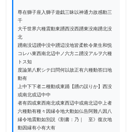
尊在獅子座入獅子遊戯三昧以神通力故感動三
千

大千世界六種震動東踴西没西踴東没南踴北没
北

踴南没辺踴中没中踴辺没地皆柔軟令衆生和悦

コレハ東西南北辺中ノ六方ニ踴没アルヲ六種
トス知

度論第八釈シテ曰問何以故正有六種動答曰地
動有

上中下下者ニ種動或東踊【踴の誤りか】西没
或南北或辺中中

者有四或東西南北或東西辺中或南北辺中上者

六種動有種々因縁令地大動如仏告阿難八因八

縁令地震動如別説《割書：乃｜　至》復次地
動因縁有小有大有
