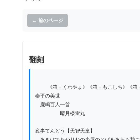
← 前のページ
翻刻
          《箱：くわやま》《箱：もこしち》《箱：かあめに》《箱：ふつ火》《箱：てり》

泰平の美世

　鹿嶋百人一首

　　　　　晴月楼雷丸

変事てんどう【天智天皇】

　あきはてたかりねの小屋のとばをあらみ我こ