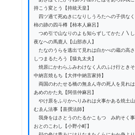
持こう変とう【持統天皇】

　四ツ過て死ぬきになりしうろたへの子供なく
柿の跡の四斗樽【柿本人麻呂】

　つめ引で山なりのよも知らずしてかた〳〵し
夜なへの馬鹿人【山部赤人】

　たなのうらを逃出て見れは白かべの蔵の高さ
しつまるたろう【猿丸太夫】

　焼原にかわらふみわけなく人のふけ行ときそ
中納言焼もち【大伴中納言家持】

　両国のわたせる橋の無ゑん寺の死人を見れは
あめのかた丸【阿倍仲麻呂】

　やけ原をふりかへりみれは火事かある焼土山
むゑん法事【喜撰法師】

　我身をはさとうのたるかこもつゝみ約そく事
おとのこわし【小野小町】

　顔の色は青みにけりなまたくらにわか身より