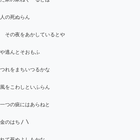
人の死ぬらん

ゝその夜をあかしているとや

や逃んとそおもふ

つれをまちいつるかな

風をこわしといふらん

一つの疵にはあらねと

金のはち〳〵

れて死ぬよしもかな
