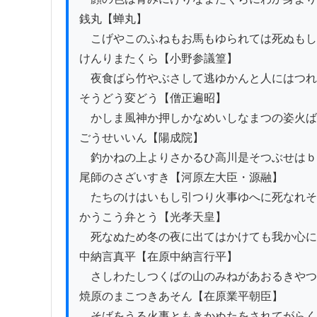
銭丸【蝉丸】

　こげやこのふねもお馬もゆられては死ぬもし
けんりまたくら【小野参議篁】

　夜食ばら竹やぶさして逃ゆかんと人にはつれ
そうどう変どう【僧正遍昭】

　かしま風神か押しかなめいしなまつの姿火ば
ごうせいいん【陽成院】

　釣かねの上よりさかるひ高川是そつぶせはｂ
尾師のさざいすき【河原左大臣・源融】

　たちのけはいもし引つり火事ゆへに死なれそ
かうこう弁とう【光孝天皇】

　死なぬため冬の夜に出てはかけても我か心に
中納言真平【在原中納言行平】

　さしわたしつくばの山のみねがあおるきやつ
焼原のまこつきあそん【在原業平朝臣】

　そばをうる火事ともきかぬたをされてがらく