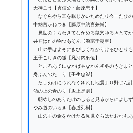
天神こう【貞信公・藤原忠平】

　なぐらやら耳を親じかいためたり今一たひの
中納言かねつき【藤原中納言兼輔】

　見世のくらわきてなかめる鼠穴ゆるきとてか
井戸はたの物つあそん【源宗于朝臣】

　山の手はよそにきびしくなかりけるひとりも
王子こしきの狐【凡河内躬恒】

　ところあてになかばやなかん初冬のうきまと
身ふんのたゝり【壬生忠岑】

　たしぬけにつれなくゆれし地震より野じん計
酒の上の青のり【坂上是則】

　朝めしのありたけのしると見るからによしず
やみ道のいらき【春道列樹】

　山の手の金をかけたる見世ぐらはたおれもあ