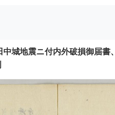
田中城地震ニ付内外破損御届書
刻