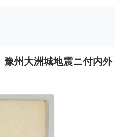
、豫州大洲城地震ニ付内外