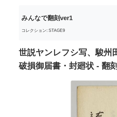
みんなで翻刻ver1
コレクション: STAGE9
世説ヤンレフシ写、駿州
破損御届書・封廻状 - 翻