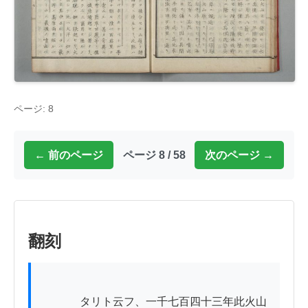
ページ: 8
← 前のページ
ページ 8 / 58
次のページ →
翻刻
          　タリト云フ、一千七百四十三年此火山