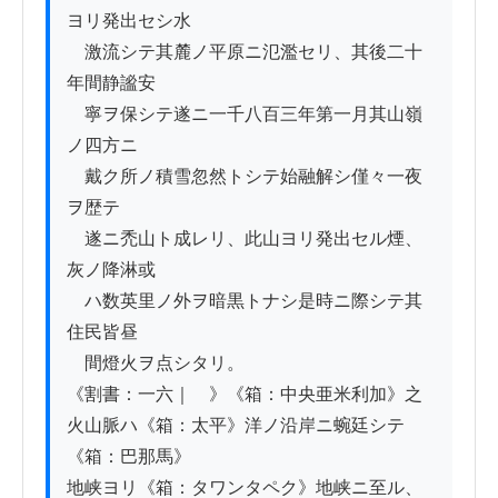
ヨリ発出セシ水

　激流シテ其麓ノ平原ニ氾濫セリ、其後二十
年間静謐安

　寧ヲ保シテ遂ニ一千八百三年第一月其山嶺
ノ四方ニ

　戴ク所ノ積雪忽然トシテ始融解シ僅々一夜
ヲ歴テ

　遂ニ禿山ト成レリ、此山ヨリ発出セル煙、
灰ノ降淋或

　ハ数英里ノ外ヲ暗黒トナシ是時ニ際シテ其
住民皆昼

　間燈火ヲ点シタリ。

《割書：一六｜　》《箱：中央亜米利加》之
火山脈ハ《箱：太平》洋ノ沿岸ニ蜿廷シテ
《箱：巴那馬》

地峡ヨリ《箱：タワンタペク》地峡ニ至ル、