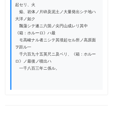
起セリ、火

　焔、岩体ノ片砕及泥土ノ大量発出シテ地ハ
大洋ノ如ク

　飄蕩シテ遂ニ六箇ノ尖円山成レリ其中
《箱：ホルーロ》ハ最

　モ高峻ナル者ニシテ其墳起セル所ノ高原面
ヲ距ル一

　千六百九十五英尺ニ及ベリ、《箱：ホルー
ロ》ノ最後ノ噴出ハ

　一千八百三年ニ係ル。
