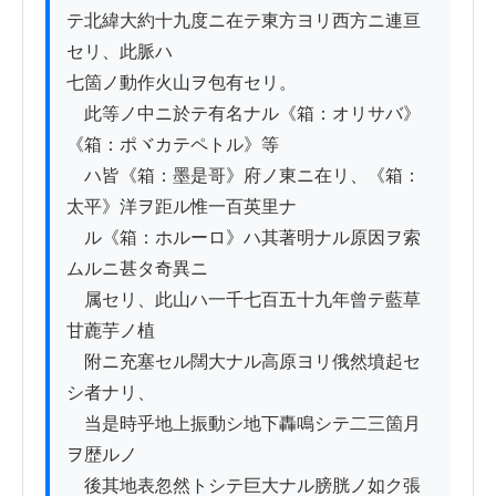
テ北緯大約十九度ニ在テ東方ヨリ西方ニ連亘
セリ、此脈ハ

七箇ノ動作火山ヲ包有セリ。

　此等ノ中ニ於テ有名ナル《箱：オリサバ》
《箱：ポヾカテペトル》等

　ハ皆《箱：墨是哥》府ノ東ニ在リ、《箱：
太平》洋ヲ距ル惟一百英里ナ

　ル《箱：ホルーロ》ハ其著明ナル原因ヲ索
ムルニ甚タ奇異ニ

　属セリ、此山ハ一千七百五十九年曾テ藍草
甘蔍芋ノ植

　附ニ充塞セル闊大ナル高原ヨリ俄然墳起セ
シ者ナリ、

　当是時乎地上振動シ地下轟鳴シテ二三箇月
ヲ歴ルノ

　後其地表忽然トシテ巨大ナル膀胱ノ如ク張