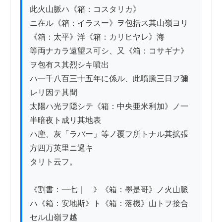
此火山脈ハ《箱：コスタリカ》

ニ在ル《箱：イラスー》ヲ包括ス其山嶺ヨリ
《箱：太平》洋《箱：カリヒヤレ》海

等両ナカラ遠望ス可シ、又《箱：コサギナ》
ヲ包有ス其烈シキ噴出

ハ一千八百三十五年に係ル、此噴騰三日ヲ彌
レリ因テ其間

太陽ハ光ヲ隠シテ《箱：中央亜米利加》ノ一
半暗夜ト成リ其地表

ハ塵、灰「ラバー」等ノ覆フ所トナル其拡張
方四万英里ニ過キ

タリト云フ。

《割書：一七｜　》《箱：墨是哥》ノ火山脈
ハ《箱：安地斯》ト《箱：落機》山トヲ接合
セル山嶺ヲ越
