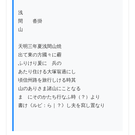
浅

間　　沓掛

山

天明三年夏浅間山焼

出て東の方國々に霾

ふりけり爰に　兵の

あたり住ける大塚翁過にし

頃信州路を旅行しける時其

山のありさま諸山にことなる

まゝにそのかたち行なふ時（？）より

書け《ルビ：ら｜？》し夫を寫し置なり
