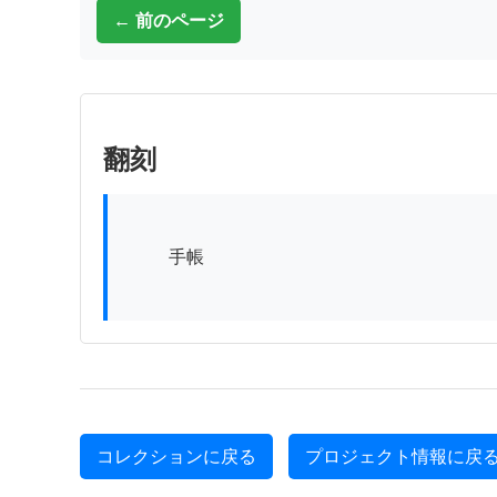
← 前のページ
翻刻
          手帳

コレクションに戻る
プロジェクト情報に戻