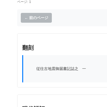
ページ: 1
← 前のページ
翻刻
          従往古地震御届書記誌之　一
