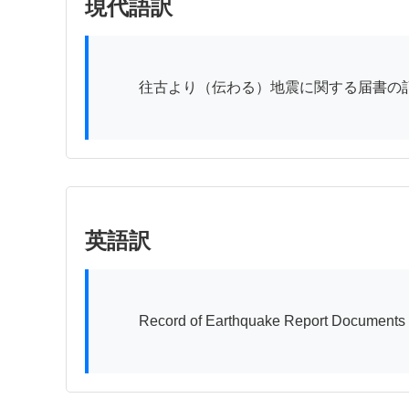
現代語訳
          往古より（伝わる）地震に関する届書の記録　第一巻

英語訳
          Record of Earthquake Report Documents from Ancient Times, Volume One
