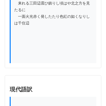
　来れる三田辺震ひ鎮りし頃はや北之方を見
たるに

　一面火光赤く発したたり色紅の如くなりし
は千住辺

現代語訳