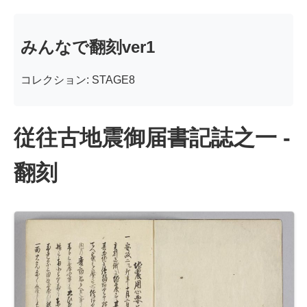
みんなで翻刻ver1
コレクション: STAGE8
従往古地震御届書記誌之一 -
翻刻