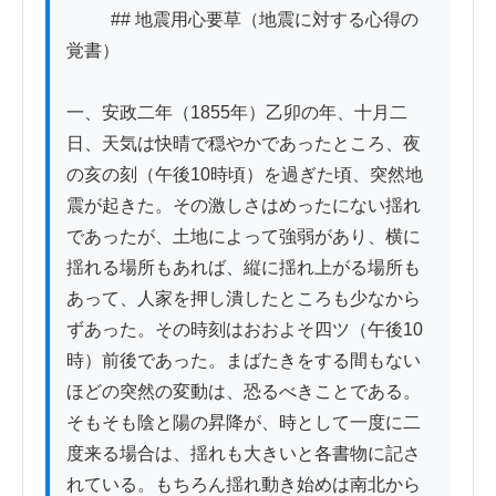
          ## 地震用心要草（地震に対する心得の
覚書）

一、安政二年（1855年）乙卯の年、十月二
日、天気は快晴で穏やかであったところ、夜
の亥の刻（午後10時頃）を過ぎた頃、突然地
震が起きた。その激しさはめったにない揺れ
であったが、土地によって強弱があり、横に
揺れる場所もあれば、縦に揺れ上がる場所も
あって、人家を押し潰したところも少なから
ずあった。その時刻はおおよそ四ツ（午後10
時）前後であった。まばたきをする間もない
ほどの突然の変動は、恐るべきことである。
そもそも陰と陽の昇降が、時として一度に二
度来る場合は、揺れも大きいと各書物に記さ
れている。もちろん揺れ動き始めは南北から