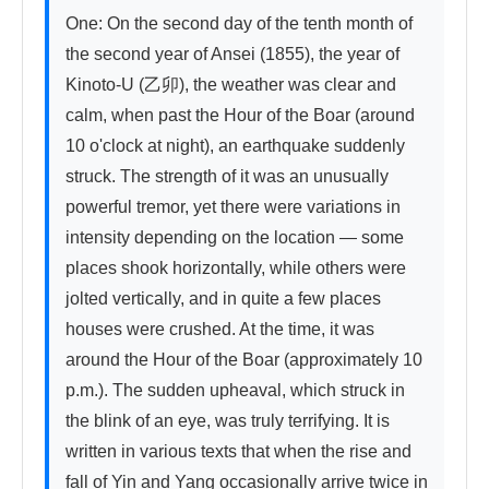
One: On the second day of the tenth month of 
the second year of Ansei (1855), the year of 
Kinoto-U (乙卯), the weather was clear and 
calm, when past the Hour of the Boar (around 
10 o'clock at night), an earthquake suddenly 
struck. The strength of it was an unusually 
powerful tremor, yet there were variations in 
intensity depending on the location — some 
places shook horizontally, while others were 
jolted vertically, and in quite a few places 
houses were crushed. At the time, it was 
around the Hour of the Boar (approximately 10 
p.m.). The sudden upheaval, which struck in 
the blink of an eye, was truly terrifying. It is 
written in various texts that when the rise and 
fall of Yin and Yang occasionally arrive twice in 