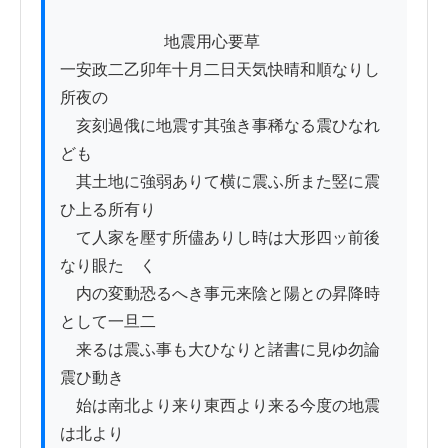
          　　　　地震用心要草

一安政二乙卯年十月二日天気快晴和順なりし
所夜の

　亥刻過俄に地震す其強き事稀なる震ひなれ
ども

　其土地に強弱ありて横に震ふ所また竪に震
ひ上る所有り

　て人家を壓す所儘ありし時は大形四ッ前後
なり眼たゝく

　内の変動恐るへき事元来陰と陽との昇降時
として一旦二

　来るは震ふ事も大ひなりと諸書に見ゆ勿論
震ひ動き

　始は南北より来り東西より来る今度の地震
は北より
