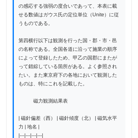
の感応する強弱の度合いであって、本表に載
せる数値はガウス氏の定位単位（Unite）に従
うものである。

第四横行以下は観測を行った国・郡・市・邑
の名称である。全国各道に沿って施業の順序
によって登録したため、甲乙の国郡にまたが
って錯綜している箇所がある。よく参照され
たい。また東京府下の各地において観測した
ものは、特にこれを記載した。

　　　磁力観測結果表

| 磁針偏差（西） | 磁針傾度（北） | 磁気水平
力 | 地名 |

|---|---|---|---|
