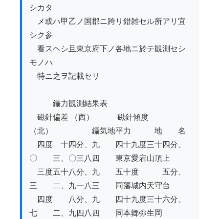
シカタ

　メ或ハ甲乙ノ国郡ニ跨リ錯雑セル所アリ宜
シク参

　看スヘシ且東京府下ノ各地ニ於テ観測セシ
モノハ

　特ニ之ヲ記載セリ

　　　鑷力観測結果表

　磁針偏差 （西）　　　磁針傾度 
（北）　　　　　鑷気地平力　　　地　　名

　四度　十四分、九　　四十九度三十四分、
〇　　三、〇三八四　　東京愛宕山頂上

　三度五十八分、九　　五十度　　　五分、
三　　二、九一八三　　同藩城内天守台

　四度　　八分、九　　四十九度三十六分、
七　　二、九四八四　　同本郷弥生岡
