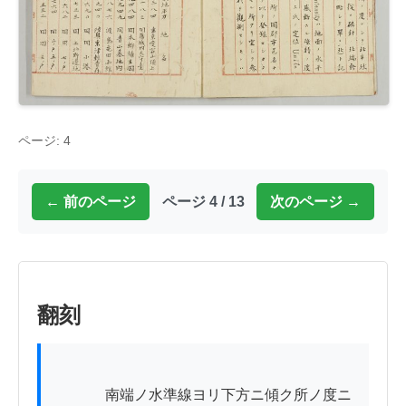
ページ: 4
← 前のページ
ページ 4 / 13
次のページ →
翻刻
          　南端ノ水準線ヨリ下方ニ傾ク所ノ度ニ