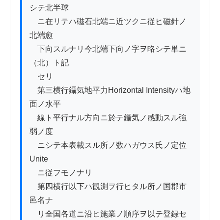
シテ北半球

　ニ在リテハ磁石北端ニ近ツクニ従ヒ磁針ノ
北端愈

　下向スルナリ今北端下向ノ字ヲ略シテ単ニ
（北）ト記

　セリ

　第三横行鑷気地平力Horizontal Intensityハ地
面ノ水平

　線ト平行ナル方向ニ於テ鑷気ノ感動スル強
弱ノ度

　ニシテ本表載スル所ノ数ハガウス氏ノ定位
Unite

　ニ従フモノナリ

　第四横行以下ハ観測ヲ行ヒタル所ノ国郡市
邑名ナ

　リ全国各道ニ沿ヒ施業ノ順序ヲ以テ登録セ