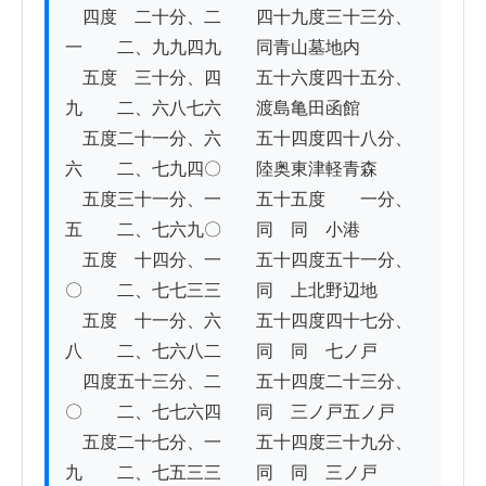
　四度　二十分、二　　四十九度三十三分、
一　　二、九九四九　　同青山墓地内

　五度　三十分、四　　五十六度四十五分、
九　　二、六八七六　　渡島亀田函館

　五度二十一分、六　　五十四度四十八分、
六　　二、七九四〇　　陸奥東津軽青森

　五度三十一分、一　　五十五度　　一分、
五　　二、七六九〇　　同　同　小港

　五度　十四分、一　　五十四度五十一分、
〇　　二、七七三三　　同　上北野辺地

　五度　十一分、六　　五十四度四十七分、
八　　二、七六八二　　同　同　七ノ戸

　四度五十三分、二　　五十四度二十三分、
〇　　二、七七六四　　同　三ノ戸五ノ戸

　五度二十七分、一　　五十四度三十九分、
九　　二、七五三三　　同　同　三ノ戸
