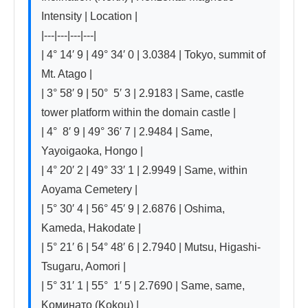
Intensity | Location |

|---|---|---|---|

| 4° 14′ 9 | 49° 34′ 0 | 3.0384 | Tokyo, summit of 
Mt. Atago |

| 3° 58′ 9 | 50°  5′ 3 | 2.9183 | Same, castle 
tower platform within the domain castle |

| 4°  8′ 9 | 49° 36′ 7 | 2.9484 | Same, 
Yayoigaoka, Hongo |

| 4° 20′ 2 | 49° 33′ 1 | 2.9949 | Same, within 
Aoyama Cemetery |

| 5° 30′ 4 | 56° 45′ 9 | 2.6876 | Oshima, 
Kameda, Hakodate |

| 5° 21′ 6 | 54° 48′ 6 | 2.7940 | Mutsu, Higashi-
Tsugaru, Aomori |

| 5° 31′ 1 | 55°  1′ 5 | 2.7690 | Same, same, 
Koминато (Kokou) |
