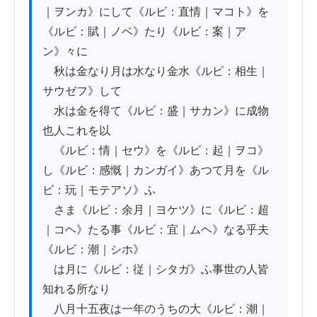
｜ヲンカ》にして《ルビ：直情｜マコト》を
《ルビ：賦｜ノベ》たり《ルビ：案｜ア
ン》々に

　秋は金なり月は水なり金水《ルビ：相生｜
サウゼフ》して

　水は金を得て《ルビ：盛｜サカン》に成物
也人これを以

　《ルビ：情｜セウ》を《ルビ：起｜ヲコ》
し《ルビ：感慨｜カンガイ》あつて月を《ル
ビ：玩｜モテアソ》ふ

　さま《ルビ：余月｜ヨケツ》に《ルビ：超
｜コヘ》たる事《ルビ：宜｜ムヘ》なる乎夫
《ルビ：潮｜シホ》

　は月に《ルビ：従｜シタガ》ふ事世の人皆
知れる所なり

　八月十五夜は一年のうちの大《ルビ：潮｜