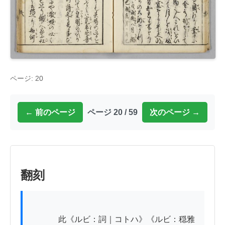
ページ: 20
← 前のページ
ページ 20 / 59
次のページ →
翻刻
          　此《ルビ：詞｜コトハ》《ルビ：穏雅