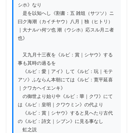
シホ》なり

　是を以知へし《割書：五 雑俎（サツソ）ニ
曰ク海潮（カイチヤウ）八月｜独（ヒトリ）
｜大ナルハ何ツ也 潮（ウシホ）応スル月ニ者
也》

　又九月十三夜を《ルビ：賞｜シヤウ》する
事も其時の過るを

　《ルビ：愛｜アイ》して《ルビ：玩｜モテ
アソ》ふならん本朝にては《ルビ：寛平延喜
｜クワカヘイエンキ》

　の御世より始り中《ルビ：華｜クワ》にて
は《ルビ：皇明｜クワウミン》の代より

　《ルビ：賞｜シヤウ》すると見へたり古代
の《ルビ：詩文｜シブン》に見る事なし

　虹之説
