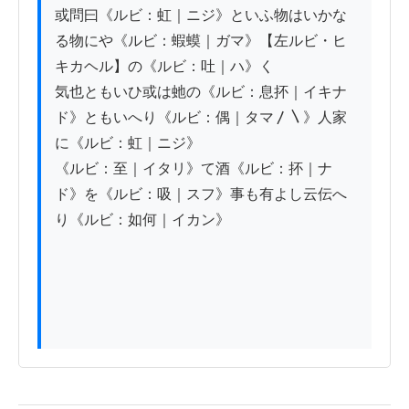
或問曰《ルビ：虹｜ニジ》といふ物はいかな
る物にや《ルビ：蝦蟆｜ガマ》【左ルビ・ヒ
キカヘル】の《ルビ：吐｜ハ》く

気也ともいひ或は虵の《ルビ：息抔｜イキナ
ド》ともいへり《ルビ：偶｜タマ〳〵》人家
に《ルビ：虹｜ニジ》

《ルビ：至｜イタリ》て酒《ルビ：抔｜ナ
ド》を《ルビ：吸｜スフ》事も有よし云伝へ
り《ルビ：如何｜イカン》
