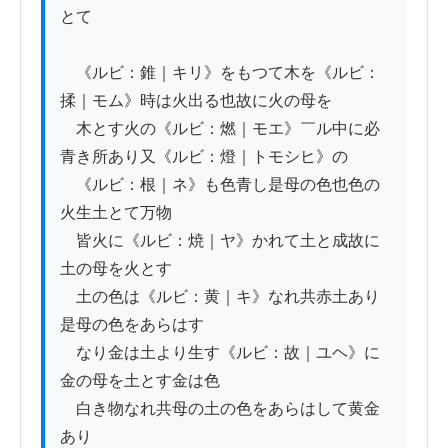
とて

　《ルビ：錐｜キリ》をもつて木を《ルビ：
揉｜モム》時は火出る也故に火の母を

　木とす火の《ルビ：燃｜モエ》￣ル中に必
青き所あり又《ルビ：燈｜トモシヒ》の

　《ルビ：根｜ネ》も色青し是母の色也色の
火生土とて万物

　皆火に《ルビ：焼｜ヤ》かれて土と成故に
土の母を火とす

　土の色は《ルビ：黄｜キ》なれ共赤土あり
是母の色をあらはす

　なり金は土より生す《ルビ：故｜ユヘ》に
金の母を土とす金は色

　白き物なれ共母の土の色をあらはして黄金
あり
