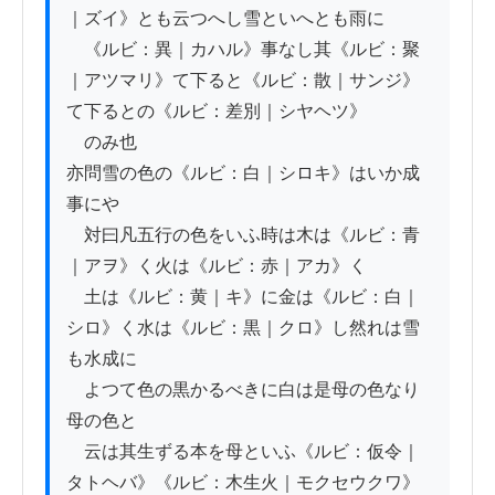
｜ズイ》とも云つへし雪といへとも雨に

　《ルビ：異｜カハル》事なし其《ルビ：聚
｜アツマリ》て下ると《ルビ：散｜サンジ》
て下るとの《ルビ：差別｜シヤヘツ》

　のみ也

亦問雪の色の《ルビ：白｜シロキ》はいか成
事にや

　対曰凡五行の色をいふ時は木は《ルビ：青
｜アヲ》く火は《ルビ：赤｜アカ》く

　土は《ルビ：黄｜キ》に金は《ルビ：白｜
シロ》く水は《ルビ：黒｜クロ》し然れは雪
も水成に

　よつて色の黒かるべきに白は是母の色なり
母の色と

　云は其生ずる本を母といふ《ルビ：仮令｜
タトヘバ》《ルビ：木生火｜モクセウクワ》