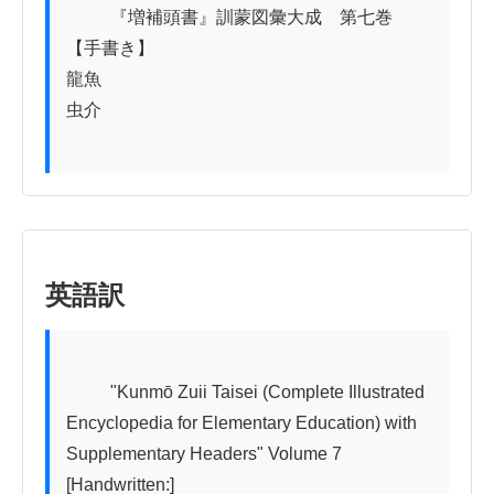
          『増補頭書』訓蒙図彙大成　第七巻

【手書き】

龍魚

虫介

英語訳
          "Kunmō Zuii Taisei (Complete Illustrated 
Encyclopedia for Elementary Education) with 
Supplementary Headers" Volume 7

[Handwritten:]
