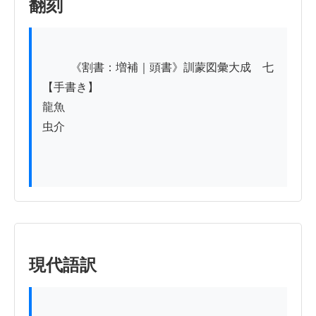
翻刻
          《割書：増補｜頭書》訓蒙図彙大成　七

【手書き】

龍魚

虫介

現代語訳