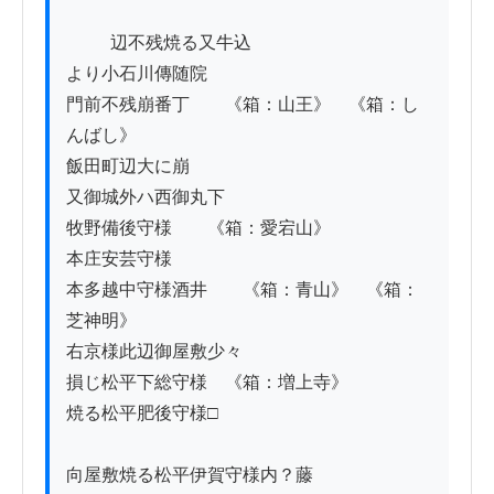
          辺不残焼る又牛込

より小石川傳随院

門前不残崩番丁ゟ　《箱：山王》　《箱：し
んばし》

飯田町辺大に崩

又御城外ハ西御丸下

牧野備後守様　　《箱：愛宕山》

本庄安芸守様

本多越中守様酒井　　《箱：青山》　《箱：
芝神明》

右京様此辺御屋敷少々

損じ松平下総守様　《箱：増上寺》

焼る松平肥後守様□

向屋敷焼る松平伊賀守様内？藤