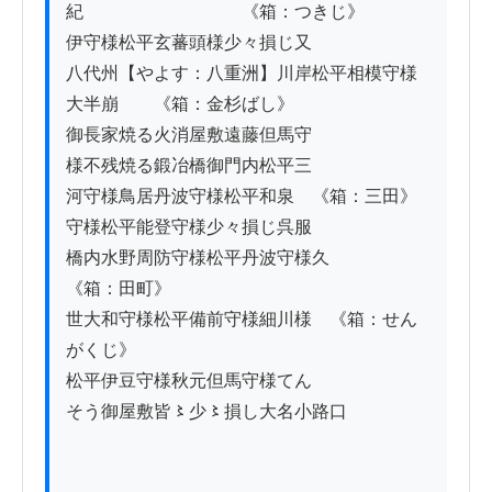
紀　　　　　　　　　《箱：つきじ》

伊守様松平玄蕃頭様少々損じ又

八代州【やよす：八重洲】川岸松平相模守様
大半崩　　《箱：金杉ばし》

御長家焼る火消屋敷遠藤但馬守

様不残焼る鍛冶橋御門内松平三

河守様鳥居丹波守様松平和泉　《箱：三田》

守様松平能登守様少々損じ呉服

橋内水野周防守様松平丹波守様久　　　
《箱：田町》

世大和守様松平備前守様細川様　《箱：せん
がくじ》

松平伊豆守様秋元但馬守様てん

そう御屋敷皆〻少〻損し大名小路口
