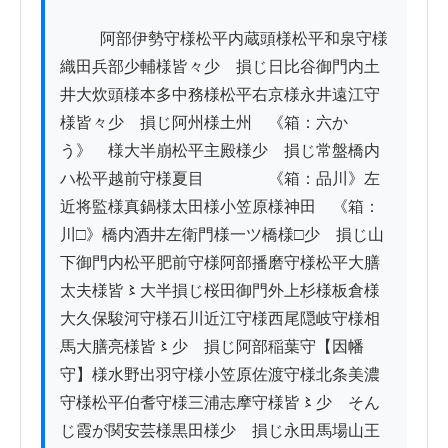
          阿部伊勢守様松平内蔵頭様松平和泉守様
織田兵部少輔様皆々少ゝ損じ日比谷御門内土
井大炊頭様本多中務様松平右京様永井遠江守
様皆々少ゝ損じ阿州様土州　《箱：六か
う》　様大半崩松平主殿様少ゝ損じ常盤橋内
ハ松平越前守様夏目　　　　《箱：品川》左
近将監様真鍋様太田様小笠原様神田　《箱：
川□》橋内酒井左衛門様一ツ橋様□少ゝ損じ山
下御門内松平肥前守様阿部播磨守様松平大膳
太夫様皆〻大半損じ桜田御門外上杉様板倉様
大久保駿河守様石川近江守様西尾隠岐守様相
馬大膳亮様皆〻少ゝ損じ阿部稲葉守【因幡
守】様水野出羽守様小笠原佐渡守様北条美濃
守様松平伯耆守様三浦志摩守様皆〻少ゝそん
じ霞が関安芸様黒田様少ゝ損じ永田馬場山王