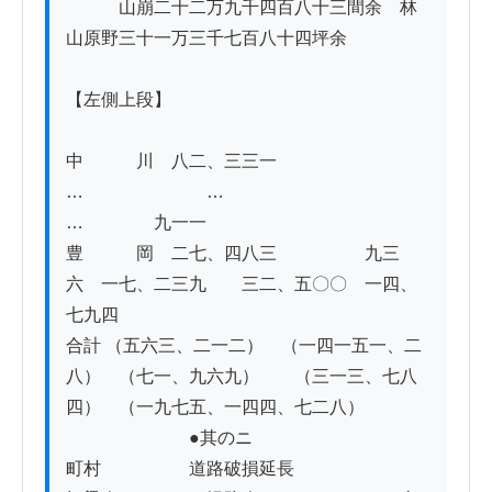
　　　山崩二十二万九千四百八十三間余　林
山原野三十一万三千七百八十四坪余

【左側上段】

中　　　川　八二、三三一　　　　　　　
…　　　　　　　…　　　　　　　
…　　　　九一一

豊　　　岡　二七、四八三　　　　　九三
六　一七、二三九　　三二、五〇〇　一四、
七九四

合計 （五六三、二一二）　（一四一五一、二
八）　（七一、九六九）　　（三一三、七八
四）　（一九七五、一四四、七二八）

　　　　　　　●其のニ

町村　　　　　道路破損延長　　　　　　　