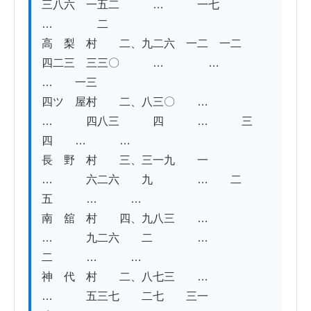
三八六　一五二　　　…　　　一七　　
…　　　　二

高　梨　村　　二、九二六　一二　一二　　
四二三　三三〇　　　…　　　　…　　　
…　　一三

四ツ　屋村　　二、八三〇　　…　　
…　　　四八三　　　四　　　…　　　三
四　　…　　　…

長　野　村　　三、三一九　　一　　
…　　　六二六　　九　　　　…　　二
五　　　…　　　…

南　舘　村　　四、九八三　　…　　
…　　　九二六　　二　　　　…　　　
二　　　…　　　…

神　代　村　　二、八七三　　…　　
…　　　五三七　　二七　　三一　　　