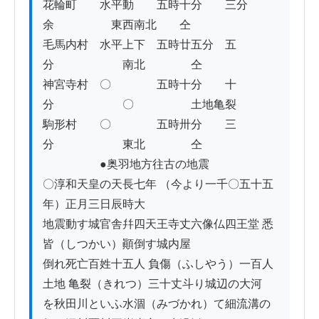
花輪町　　水平動　　五時十分　　三分
余　　　　　東西南北　　仝

毛馬内村　水平上下　五時廿五分　五
分　　　　　　南北　　　　仝　

神宮寺村　〇　　　　五時十分　　十
分　　　　　　〇　　　　　土地亀裂

駒形村　　〇　　　　五時卅分　　三
分　　　　　　東北　　　　仝

　　　　　●奥羽地方往古の地震

〇淳和天皇の天長七年 （今より一千〇五十五
年）正月三日辰時大

地震動す城官舎幷四天王寺丈六像仏四王堂 悉
皆（しつかい）顚倒す城内屋

倒れ死亡百姓十五人 負傷（ふしやう）一百人
土地 亀裂（きれつ）三十丈斗り城辺の大河

を秋田川といふ水涸（みづかれ）て細流溝の