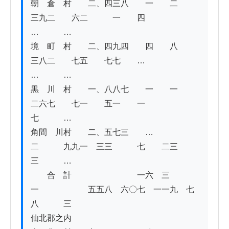
朝　倉　村　　二、四三八　　一　　二　　
三九二　　六二　　　一　　四　　　　
…　　　…

境　町　村　　二、四九四　　四　　八　　
三八二　　七五　　七七　　…　　　　
…　　　…

黒　川　村　　一、八八七　　一　　一　　
二六七　　七一　　五一　　一　　　
七　　　…

角間　川村　　二、五七三　　…　　
二　　　九九一　三三　　　七　　二三　　
三　　　…

　　合　計　　　　　　　　一六　三
一　　　　　　五五八　六〇七　一一九　七
八　　　三

仙北郡之内
