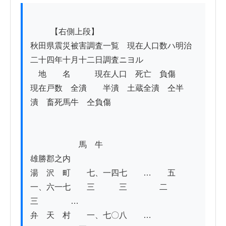
          【右側上段】

秋田県震災被害調査一覧　現在人口数ハ明治
二十四年十月十二日調査ニヨル

　地　　名　　　現在人口　死亡　負傷　　
現在戸数　全潰　　半潰　土蔵全潰　仝半
潰　畜死馬牛　仝負傷

　　　　　　馬　牛

雄勝郡之内

湯　沢　町　　七、一四七　　…　　五　
一、六一七　　三　　　三　　　　二　　　
三　　　　…

弁　天　村　　一、七〇八　　…　　