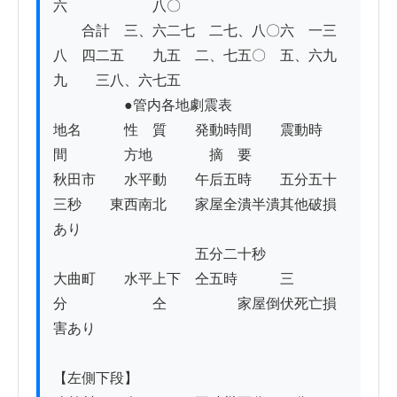
六　　　　　　八〇

　　合計　三、六二七　二七、八〇六　一三
八　四二五　　九五　二、七五〇　五、六九
九　　三八、六七五

　　　　　●管内各地劇震表

地名　　　性　質　　発動時間　　震動時
間　　　　方地　　　　摘　要

秋田市　　水平動　　午后五時　　五分五十
三秒　　東西南北　　家屋全潰半潰其他破損
あり

　　　　　　　　　　五分二十秒

大曲町　　水平上下　仝五時　　　三
分　　　　　　仝　　　　　家屋倒伏死亡損
害あり

【左側下段】
