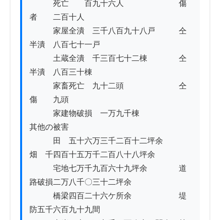
　　　死亡　　百九十六人　　　　　　　傷
者　　二百十人

　　　家屋全潰　三千八百九十八戸　　　仝
半潰　八百七十一戸

　　　土蔵全潰　千三百七十二棟　　　　仝
半潰　八百三十棟

　　　家畜死亡　九十二頭　　　　　　　仝
傷　　九頭

　　　家建物破損　一万九千棟

其他の被害

　　　田　五十六万三千二百十二坪余　　
畑　千四百十五万千二百八十八坪余

　　　宅地七万千九百六十九坪余　　　　道
路破損二万八千〇三十二坪余

　　　橋梁四百二十六ケ所余　　　　　　堤
防五千六百九十九間
