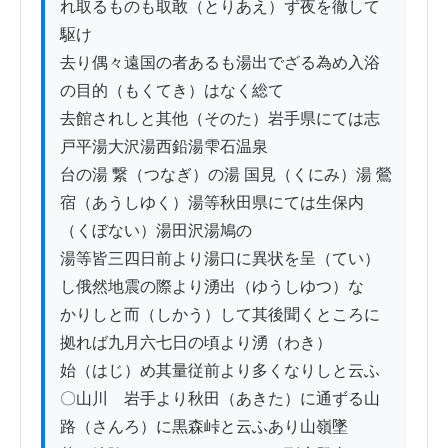
れ取るものも取敢（とりあえ）ず夜を徹して
駆け

去り偶々遠国の者あるも湯出でざる為め入浴
の目的（もくてき）はなく総て

去館されしと其他（そのた）岩手県にては志
戸平湯大沢湯西鉛湯雫石温泉

台の湯 繋（つなぎ）の湯 国見（くにみ）湯 鶯
宿（あうしゆく）湯等秋田県にては生保内
（くぼない）湯田沢湯鳩の

湯等皆三四日前より湯口に異状を呈（てい）
し俄然地震の際より湧出（ゆうしゆつ）な

かりしと而（しかう）して其後聞くところに
拠れば九月六七日の頃より湧（わき）

始（はじ）め其量従前より多くなりしと云ふ

〇山川　岩手より秋田（あきた）に通ずる山
路（さんろ）に黒森峠と云ふあり山嶺墜
