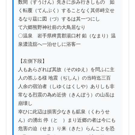
数間（すうけん）先きに歩み行きしものゝ如

く転覆（てんぷく）することなく其侭峙立せ
るなり茲に図（づ）するは其一つにし

て六郷熊野神社前の大鳥居なり

〇温泉　岩手県稗貫郡湯口村 鉛（なまり）温
泉濃流舘へ一泊せしに浴客一

【左側下段】

人もあらざれば其故（そのゆえ）を問ふに主
人の答ふる様 地震（ぢしん）の当時迄三百

人余の宿泊者（しゆくはくしや）ありしも非
常なる烈震の為め近傍（きんぼう）の山岳は
崩壊し

幸ひに此辺は損害少なきも鉱泉（くわうせ
ん）の湧出 停（とゞ）まり近郷の者は今にも

危害の迫（せま）り来（きた）らんことを恐