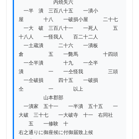
　　　　　　　内焼失六

　一半　潰　三百八十五　　一潰小
屋　　　　十八　　一破損小屋　　　二十七

　一大　破　三百八十一　　一死人　　　五
十八人　　一怪我人　　百二十二人

　一土蔵潰　　　二十六　　一潰板
倉　　　　　五　　一斃馬　　　　　十四頭

　一仝半潰　　　　十九　　一仝半
潰　　　　　一　　一仝怪我　　　　　三頭

　一仝破損　　　四十五　　一破損
仝　　　　　一　　　　以上

　　　　　山本郡部

　一潰家　五十一　　一半潰　五十五　　一
大破　三十七　　一大破寺　十一　右同社

　　五　　一修験　十

右之通りに御座候に付御届致上候
