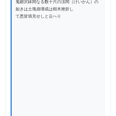
鬼廻沢鉢間なる数十尺の渓間（けいかん）の
如きは土塊崩壊或は樹木挫折し

て悉皆填充せしと云へり
