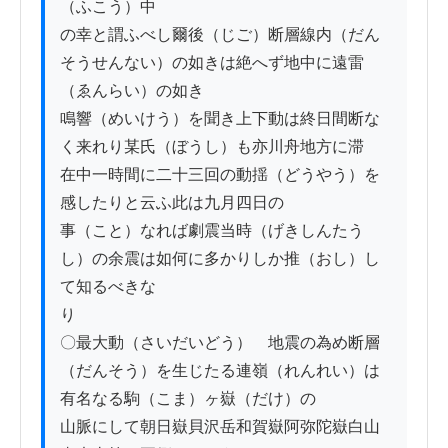
（ふこう）中

の幸と謂ふべし爾後（じご）断層線内（だん
そうせんない）の如きは絶へず地中に遠雷
（ゑんらい）の如き

鳴響（めいけう）を聞き上下動は終日間断な
く来れり某氏（ぼうし）も亦川舟地方に滞

在中一時間に二十三回の動揺（どうやう）を
感したりと云ふ此は九月四日の

事（こと）なれば劇震当時（げきしんたう
し）の余震は如何に多かりしか推（おし）し
て知るべきな

り

〇最大動（さいだいどう）　地震の為め断層
（だんそう）を生じたる連嶺（れんれい）は
有名なる駒（こま）ヶ嶽（だけ）の

山脈にして朝日嶽貝沢岳和賀嶽阿弥陀嶽白山