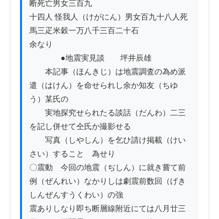
断死亡男女三百九

十四人 怪我人（けがにん）男女百九十八人死
馬三疋米穀一万八千三百二十石

余なり

　　　　●地震実見談　　坪井辰雄

　　本記事（ほんきじ）は地震調査の為め派
遣（はけん）を命せられし余か知友（ちゆ
う）某氏の

　　実地探究せられたる談話（だんわ）二三
を記し併せて仝氏か撮影せる

　　写真（しやしん）を乞ひ請け掲載（けい
さい）することゝ為せり

〇震動　今回の地震（ぢしん）に就き嘗て前
例（ぜんれい）なかりしは劇震前数回（げき
しんぜんすうくわい）の強

震ありしなり即ち断層線附近にては八月廿三