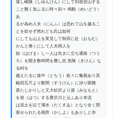
落し峻険（しゆんけん）にして到底登山する
こと難く加ふるに時々刻々 鳴動（めいどう）
あ

るが為め人夫（にんふ）は恐れて山を越るこ
とを欲せず然れども氏は如何

にしても山上を実見して秋田に赴（おもむ）
かんと漸くにして人夫両人を

励（はげま）し一人は先きに立ち通路（つう
ろ）を開き数時間を費し此 危険（きけん）な
る峠を

越えたるに途中（とちう）処々に亀裂あり其
幅四五尺より数間（すうけん）に渉り困難

甚たしかりしと又大杉沢より源（みなもと）
を発（はつ）する豊沢川と云ふあり本流

は泥土を以て濁水（だくすゐ）となり全く閉
塞せられたる個所（かしよ）もありしと亦
