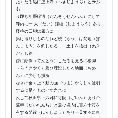
た）たる処に壁上寺（へきじようぢ）と云ふ
あ

り即ち断層線辺（だんそうせんへん）にして
寺内に一 大（だい）鐘楼（しようらう）あり
楼柱の四脚は四方に

拡け造りしものなれど楼（らう）は梵鐘（ぼ
んしよう）を釣したるまゝ土中を抜出（ぬき
だ）し路

傍に顚倒（てんとう）したるを見るに楼脚
（らうきやく）及ひ埋没したる地面（ちめ
ん）に少しも損所

なきは全く上下動の強（つよ）かりしを証明
するに足るものとす之れに

反して秋田県下六郷に寺院（ぢいん）あり台
蓮寺（だいれんぢ）と云ひ境内に百六十貫を

有する梵鐘（ぼんしよう）あり一見するに東