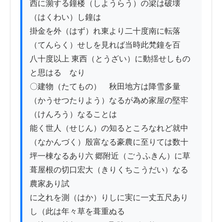
西に瀕する鐘楼（しようらう）の梁は破壊
（はくわい）し鐘は

掛金を外（はず）れ東より二十度南に転落
（てんらく）せしを見れば当時此梵鐘を百

八十度以上 東西（とうざい）に動揺せしもの
と思はるゝなり

〇建物（たてもの）　秋田地方は降雪多量
（かうせつたりよう）なるが為め家屋の堅牢
（けんろう）なることは

能く世人（せじん）の知るところなれど就中
（なかんづく）殷富なる豪農に至りては数十

坪一棟なるあり六 郷附近（ごうふきん）に草
葺屋根の切口宏大（きりくちこうだい）なる
農家あり試

に之れを測（はか）りしに実に一丈五尺あり
し（此は年々草を葺重ぬる
