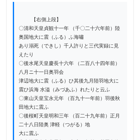
          【右側上段】

〇清和天皇貞観十一年 （千〇二十六年前）陸
奥国地大に震（ふる）ふ海嘯

あり溺死（できし）千人許りと三代実録に見
えたり

〇後水尾天皇慶長十六年 （二百八十四年前）
八月ニ十一日奥羽会

津辺地大に震（ふる）ひ其後九月陸羽地大に
震ひ浜海 水溢（みづあふ）れたりと云ふ

〇東山天皇宝永元年 （百九十一年前）羽後秋
田地大に震ふ

〇後桜町天皇明和三年 （百二十九年前）正月
二十八日陸奥 津軽（つがる）地

大に震ふ
