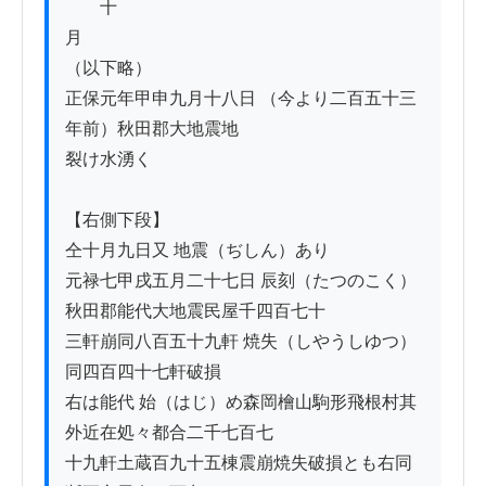
　　十　
月　　　　　　　　　　　　　　　　　　
（以下略）

正保元年甲申九月十八日 （今より二百五十三
年前）秋田郡大地震地

裂け水湧く

【右側下段】

仝十月九日又 地震（ぢしん）あり

元禄七甲戌五月二十七日 辰刻（たつのこく）
秋田郡能代大地震民屋千四百七十

三軒崩同八百五十九軒 焼失（しやうしゆつ）
同四百四十七軒破損

右は能代 始（はじ）め森岡檜山駒形飛根村其
外近在処々都合二千七百七

十九軒土蔵百九十五棟震崩焼失破損とも右同