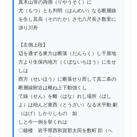
真木山等の両側（りやうそく）に

尤（もつ）とも判明（はんめい）なる断層線
を生し其高（そのたか）さ七八尺長さ数里に
渉り川舟

【左側上段】

辺を通ずる東方は断落（だんらく）し千屋地
方より生保内地方（くぼないちほう）に生せ
しは

西方（せいほう）に断落せり而して其二条の
断層線附近は概ね上下動強くし

て線（せん）を離（はな）れし場所（ばし
よ）は殆んど東西（とうざい）なる水平動 劇
（はげ）しかりしものゝ如

しと今一例を挙くれは

〇鐘楼　岩手県西和賀郡太田を数町 距（へ