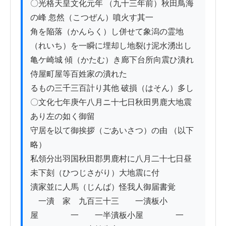
〇光格天皇文化元年 （九十三年前）秋田鳥海
の峰 忽然（こつぜん）噴火す其一

角を陥落（かんらく）し併せて象潟の霊地
（れいち）を一瞬に埋却し地裂け泥水湧出し

亀ケ崎城 傾（かたむ）き廊下台所向震ひ潰れ
侍屋町屋等百姓家の潰れた

るもの三千三百計り其他 破損（はそん）多し

〇文化七年庚午八月ニ十七日秋田男鹿大地震
あり左の如く御留

守居を以て御挨拶（ごあいさつ）の由 （以下
略）

私領分出羽国秋田郡男鹿村に八月二十七日昼 
未下刻（ひつじさがり）大地震に付

潰家並に人馬（じんば）怪我人御届書覚

　一潰　家　九百三十三　　一潰板小
屋　　　　一　　一半潰板小屋　　　　一
