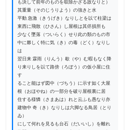
も決して前年のものを取除かざる故なりと）
其重量（そのじうりよう）の強きと水

平動 急激（きうげき）なりしとを以て柱梁は
東西に飛散（ひさん）し屋根は其侭損所も

少なく墜落（ついらく）せり此の類のもの市
中に夥しく特に気（き）の毒（どく）なりし
は

翌日来 霖雨（りんう）歇（や）む暇もなく降
り来りしを以て路傍（ろぼう）の仮小屋に住
す

ること能はず図中（づちう）に示す如く大屋
根（おほやね）の一部分を破り屋根裏に居

住する様憐（さまあは）れと云ふも愚なり亦
建物中 奇（き）なりしは六脚なる鳥居（とり
ゐ）

にして何れを見るも台石（だいいし）を離れ