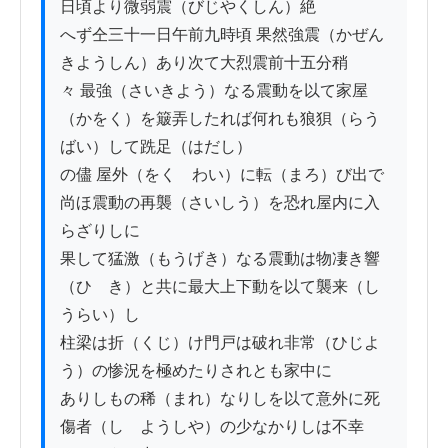
日頃より微弱震（びじやくしん）絶

へず仝三十一日午前九時頃 果然強震（かぜん
きようしん）あり次て大烈震前十五分稍

々 最強（さいきよう）なる震動を以て家屋
（かをく）を簸弄したれば何れも狼狽（らう
ばい）して跣足（はだし）

の儘 屋外（をくゝわい）に転（まろ）び出で
尚ほ震動の再襲（さいしう）を恐れ屋内に入
らざりしに

果して猛激（もうげき）なる震動は物凄き響
（ひゝき）と共に最大上下動を以て襲来（し
うらい）し

柱梁は折（くじ）け門戸は破れ非常（ひじよ
う）の惨況を極めたりされとも家中に

ありしもの稀（まれ）なりしを以て意外に死
傷者（しゝようしや）の少なかりしは不幸