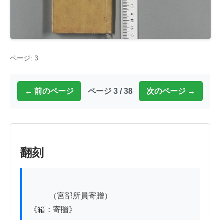
ページ: 3
← 前のページ
ページ 3 / 38
次のページ →
翻刻
          （宮部所員寄贈）

《箱：寄贈》
