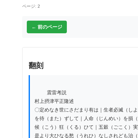
ページ: 2
← 前のページ
翻刻
          震雷考説

村上摂津平正隆述

〇定めなき世にさだまり有は｜生者必滅（しよ
を待（また）ずして｜人命（じんめい）を損（
候（こう）狂（くる）ひて｜五穀（ごこく）実
是より大ひなる愁（うれひ）なしされども治（