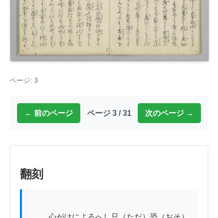
ページ: 3
← 前のページ
ページ 3 / 31
次のページ →
翻刻
          心がけによるへし只（ただ）恐（おそ）