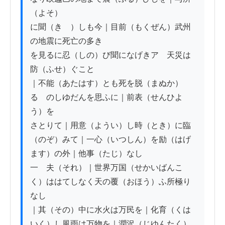
（よそ）

に聞（きゝ）しも今｜目前（もくぜん）武州
の地震に死亡の多き

を見るに忍（しの）び聞になげきアゝ天災は
防（ふせ）ぐこと

｜不能（あたはす）とも死を脱（まぬか）
るゝのしゆだんを思ふに｜前表（せんひよ
う）を

さとりて｜用意（ようい）し時（とき）に臨
（のぞ）みて｜一心（いつしん）を励（はげ
ます）の外｜他事（たじ）なし

一　夫（それ）｜世界万国（せかいばんこ
く）ははてしなく天の覆（おほう）ふ所極り
なし

｜其（その）中に水火は万民を｜化育（くは
いく）し風雨は万物を｜潤沢（じゆんたく）