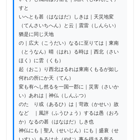
すと

いへとも甚（はなはだ）しきは｜天災地変
（てんさいちへん）と云｜震雷（しんらい）
猶是に同じ天地

の｜広大（こうだい）なるに至りては｜東南
（とうなん）晴（はれ）る時は｜西北（さい
ほく）に雲（くも）

起（おこ）り西北はるれは東南くもるが如し
何れの所にか天（てん）

変も有へし然るを一国一郡に｜災害（さいか
い）あれは｜神仏（しんふつ）

のたゝり或（あるひ）は｜苛政（かせい）故
などゝ｜風評（ふうひょう）するは愚（おろ
か）なるの甚（はなはだ）しき也

神仏にも｜聖人（せいじん）にも｜盛衰（せ
いすい）あるは止（やむ）事を得さる所る