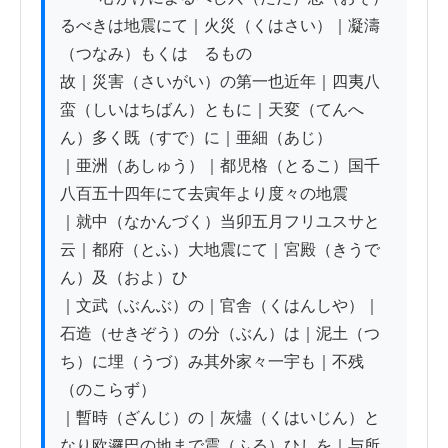
るべきは地震にて｜火災（くはさい）｜凝濤
（つなみ）もくはゝるもの

故｜災害（さいがい）の第一也近年｜四夷八
蛮（しいはちばん）ともに｜天変（てんへ
ん）多く既（すで）に｜亜細（あじ）

｜亜洲（あしゅう）｜都児格（とるこ）国千
八百五十四年にて去寅年より度々の地震

｜就中（なかんづく）当卯五月フリユスサと
云｜都府（とふ）大地震にて｜宮殿（きうで
ん）及（およ）ひ

｜文武（ぶんぶ）の｜官舎（くはんしや）｜
石造（せきぞう）の分（ぶん）は｜泥土（つ
ち）に埋（うづ）み其外家々一宇も｜不残
（のこらず）

｜暫時（ざんじ）の｜灰燼（くはいじん）と
なり欧邏巴の地まで震（ふる）ひしを｜与所