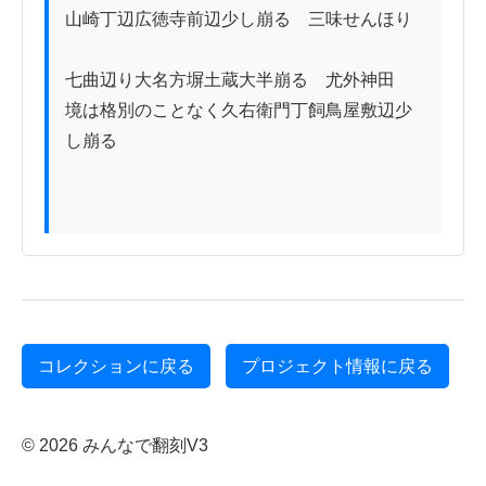
山崎丁辺広徳寺前辺少し崩るゝ三味せんほり
ゟ

七曲辺り大名方塀土蔵大半崩るゝ尤外神田

境は格別のことなく久右衛門丁飼鳥屋敷辺少
し崩る

コレクションに戻る
プロジェクト情報に戻る
© 2026 みんなで翻刻V3