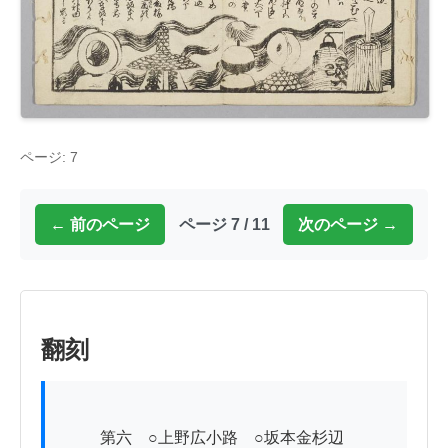
ページ: 7
← 前のページ
ページ 7 / 11
次のページ →
翻刻
          第六　○上野広小路　○坂本金杉辺
