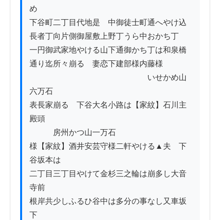
め

下谷町二丁目代地是ゟ中御徒士町通へやけ込

長者丁向片側御屋敷上野丁うら中おかち丁

一円御武家地やける山下通御かち丁は和泉橋

通り迄所々崩るゝ妻恋下建部様内藤様

　　　　　　　　　　　　　　　いせかめ山
六万石

表長家崩るゝ下谷大名小路は【家紋】石川主
殿頭

　　　房州かつ山一万石

様【家紋】酒井安芸守様二軒やける▲夫ゟ下
谷坂本は

二丁目三丁目やけて金杉三之輪は崩多し大音
寺前

根岸共少しふるひ谷中は多分の事なし又車坂
下
