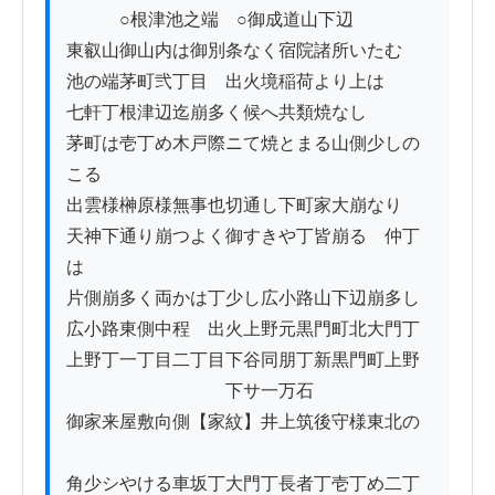
　　　○根津池之端　○御成道山下辺

東叡山御山内は御別条なく宿院諸所いたむ

池の端茅町弐丁目ゟ出火境稲荷より上は

七軒丁根津辺迄崩多く候へ共類焼なし

茅町は壱丁め木戸際ニて焼とまる山側少しの
こる

出雲様榊原様無事也切通し下町家大崩なり

天神下通り崩つよく御すきや丁皆崩るゝ仲丁
は

片側崩多く両かは丁少し広小路山下辺崩多し

広小路東側中程ゟ出火上野元黒門町北大門丁

上野丁一丁目二丁目下谷同朋丁新黒門町上野

　　　　　　　　　下サ一万石

御家来屋敷向側【家紋】井上筑後守様東北の

角少シやける車坂丁大門丁長者丁壱丁め二丁