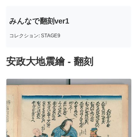
みんなで翻刻ver1
コレクション: STAGE9
安政大地震繪 - 翻刻