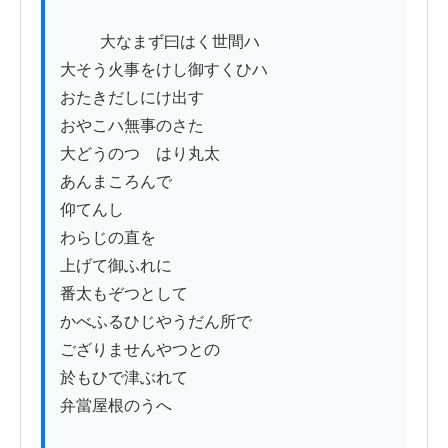
          大なまず曰はく世間ハ

大そう火事をけし御すくひハ

おたきだしにけ出す

おやこハ無事のさた

大どうのつゝはり丸太

あんまころんで

仰てんし

わらじの直を

上げて御ふれに

番太もぞつとして

かべふるひじやうだん所で

ござりませんやつとの

於もひで津ぶれて

弁當屋根のうへ
