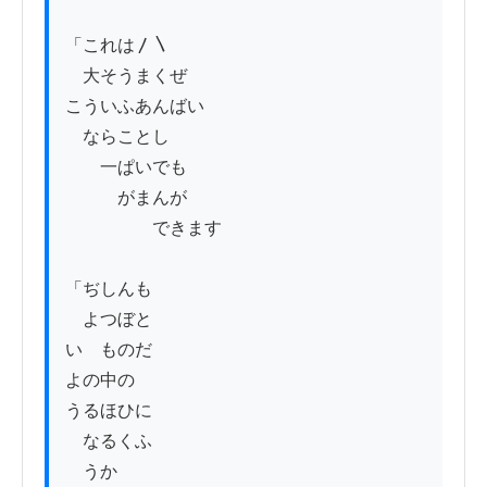
「これは〳〵

　大そうまくぜ

こういふあんばい

　ならことし

　　一ぱいでも

　　　がまんが

　　　　　できます

「ぢしんも

　よつぼと

いゝものだ

よの中の

うるほひに

　なるくふ

　うか
