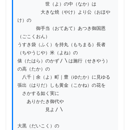
　　　　　　世（よ）の中（なか）は

　　　　　大きな焼（やけ）より公（おほや
け）の

　　　　御手当（おてあて）あつき御国恩
（ごこくおん）

うすき袋（ふく）を持丸（もちまる）長者
（ちやうじや）米（よね）の

俵（たはら）のかず〳〵は施行（せきやう）
の高（たか）の

　八千｜余（よ）町｜豊（ゆたか）に見ゆる

張出（はりだ）しも黄金（こかね）の花を

　さかする如く実に

　　ありかたき御代や

　　　　　　見よ〳〵

大黒（だいこく）の
