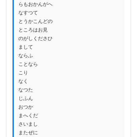
らもおかんがへ

なすつて

とうかこんどの

ところはお見

のがしくださひ

まして

ならふ

ことなら

こり

なく

なつた

じふん

おつか

まへくだ

さいまし

またぜに
