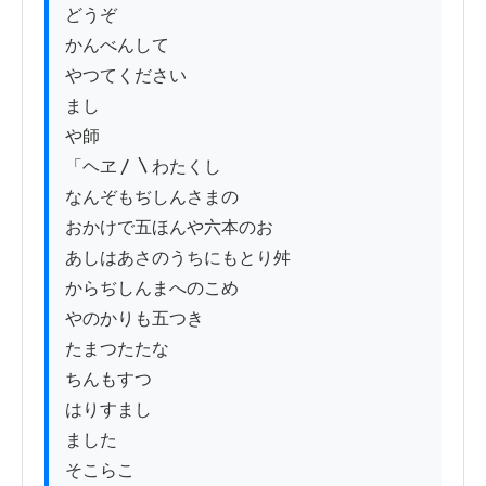
どうぞ

かんべんして

やつてください

まし

や師

「ヘヱ〳〵わたくし

なんぞもぢしんさまの

おかけで五ほんや六本のお

あしはあさのうちにもとり舛

からぢしんまへのこめ

やのかりも五つき

たまつたたな

ちんもすつ

はりすまし

ました

そこらこゝ
