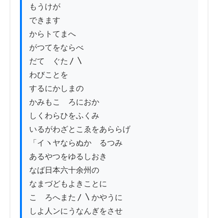
もうけが

できます

からトてまへ

がつてをならべ

だてゝぐた〳〵

わびことを

するにかしまの

かみもこゝろにおか

しくわらひをふくみ

いるがわざとこゑをあららげ

「イヽヤならぬかゝるつみ

あるやつをゆるしおき

なば日本六十余州の

なまづどもよきことに

こゝろへまた〳〵かやうに

しよ人ンにうなんぎをさせ
