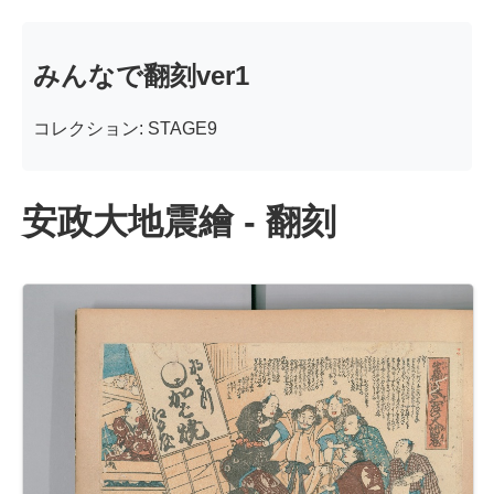
みんなで翻刻ver1
コレクション: STAGE9
安政大地震繪 - 翻刻