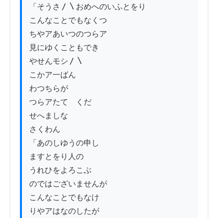
「そうさ〳〵おめへのいふとをり

こんなことでもなくつ

ちやアあいつのつらア

見にゆくこともでき

やせんモシ〳〵

こかア一ばん

わつちらが

つらアたてゝくだ

せへましな

さくわん

「あのしゆうの申し

ますとをり人の

うれひをよろこぶ

のではございませんが

こんなことでもなけ

りやアはなのしたが
