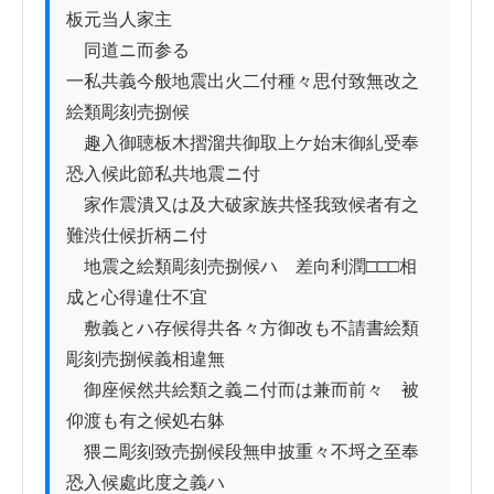
板元当人家主

　同道ニ而参る

一私共義今般地震出火二付種々思付致無改之
絵類彫刻売捌候

　趣入御聴板木摺溜共御取上ケ始末御糺受奉
恐入候此節私共地震ニ付

　家作震潰又は及大破家族共怪我致候者有之
難渋仕候折柄ニ付

　地震之絵類彫刻売捌候ハゝ差向利潤□□□相
成と心得違仕不宜

　敷義とハ存候得共各々方御改も不請書絵類
彫刻売捌候義相違無

　御座候然共絵類之義ニ付而は兼而前々ゟ被
仰渡も有之候処右躰

　猥ニ彫刻致売捌候段無申披重々不埒之至奉
恐入候處此度之義ハ
