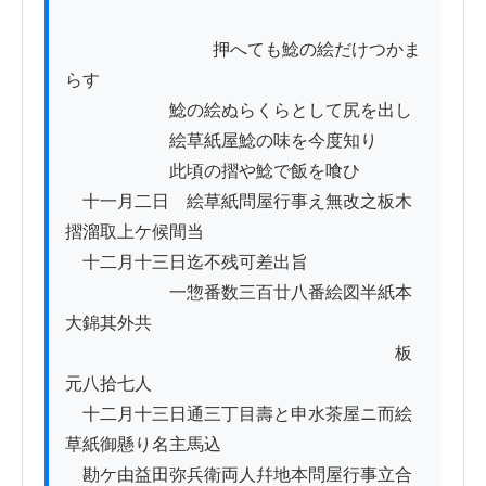
          　　　　　　押へても鯰の絵だけつかま
らす

　　　　　　鯰の絵ぬらくらとして尻を出し

　　　　　　絵草紙屋鯰の味を今度知り

　　　　　　此頃の摺や鯰で飯を喰ひ

　十一月二日ゟ絵草紙問屋行事え無改之板木
摺溜取上ケ候間当

　十二月十三日迄不残可差出旨

　　　　　　一惣番数三百廿八番絵図半紙本
大錦其外共

　　　　　　　　　　　　　　　　　　　板
元八拾七人

　十二月十三日通三丁目壽と申水茶屋ニ而絵
草紙御懸り名主馬込

　勘ケ由益田弥兵衛両人幷地本問屋行事立合