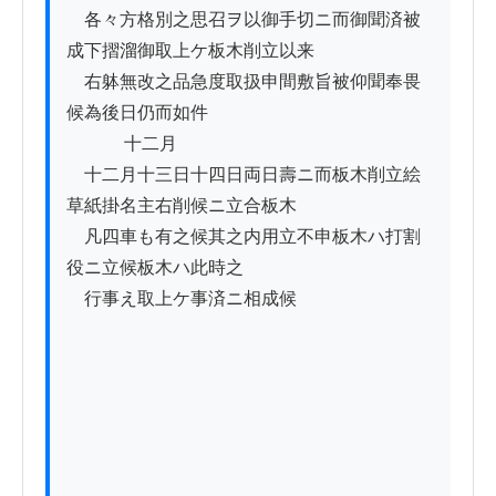
　各々方格別之思召ヲ以御手切ニ而御聞済被
成下摺溜御取上ケ板木削立以来

　右躰無改之品急度取扱申間敷旨被仰聞奉畏
候為後日仍而如件

　　　 十二月

　十二月十三日十四日両日壽ニ而板木削立絵
草紙掛名主右削候ニ立合板木

　凡四車も有之候其之内用立不申板木ハ打割
役ニ立候板木ハ此時之

　行事え取上ケ事済ニ相成候
