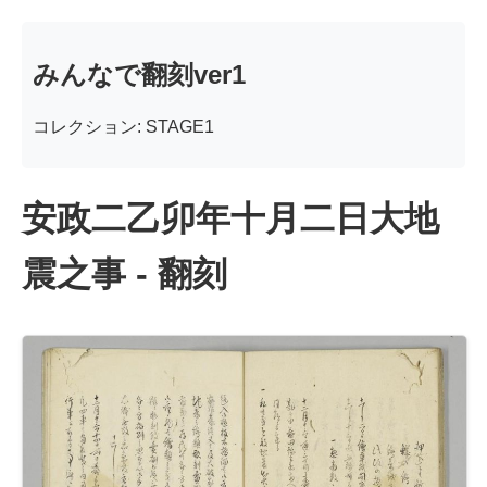
みんなで翻刻ver1
コレクション: STAGE1
安政二乙卯年十月二日大地
震之事 - 翻刻