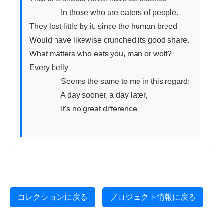
　　　　In those who are eaters of people.

They lost little by it, since the human breed

Would have likewise crunched its good share.

What matters who eats you, man or wolf? 
Every belly

　　　　Seems the same to me in this regard:

　　　　A day sooner, a day later,

　　　　It's no great difference.

コレクションに戻る
プロジェクト情報に戻る