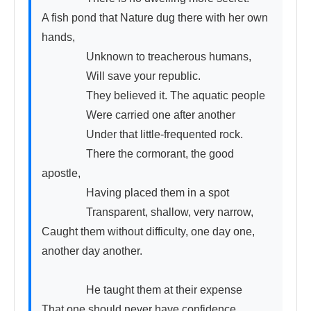
A fish pond that Nature dug there with her own 
hands,

　　　　Unknown to treacherous humans,

　　　　Will save your republic.

　　　　They believed it. The aquatic people

　　　　Were carried one after another

　　　　Under that little-frequented rock.

　　　　There the cormorant, the good 
apostle,

　　　　Having placed them in a spot

　　　　Transparent, shallow, very narrow,

Caught them without difficulty, one day one, 
another day another.

　　　　He taught them at their expense

That one should never have confidence
