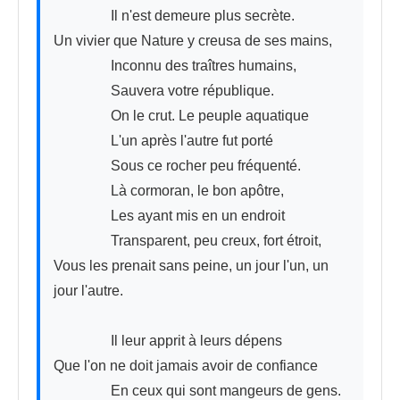
　　　　Il n'est demeure plus secrète. 

Un vivier que Nature y creusa de ses mains,

　　　　Inconnu des traîtres humains, 

　　　　Sauvera votre république. 

　　　　On le crut. Le peuple aquatique 

　　　　L'un après l'autre fut porté 

　　　　Sous ce rocher peu fréquenté. 

　　　　Là cormoran, le bon apôtre, 

　　　　Les ayant mis en un endroit

　　　　Transparent, peu creux, fort étroit, 

Vous les prenait sans peine, un jour l'un, un 
jour l'autre.

　　　　Il leur apprit à leurs dépens 

Que l'on ne doit jamais avoir de confiance

　　　　En ceux qui sont mangeurs de gens. 
