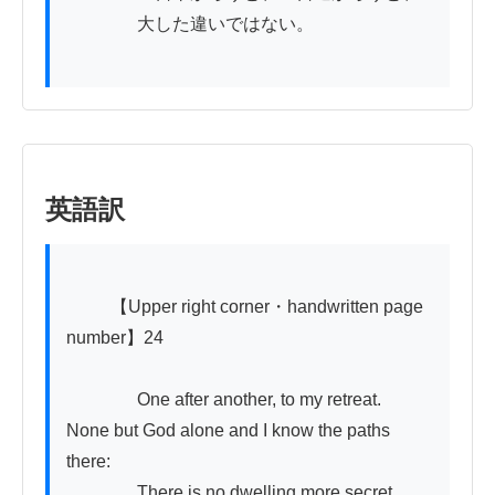
　　　　大した違いではない。

英語訳
          【Upper right corner・handwritten page 
number】24

　　　　One after another, to my retreat.

None but God alone and I know the paths 
there:

　　　　There is no dwelling more secret.
