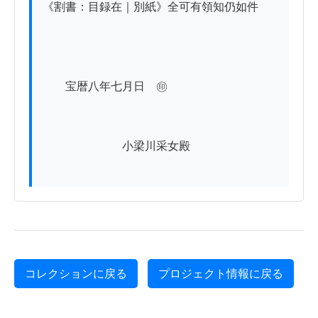
《割書：目録在｜別紙》全可有領知仍如件

　　宝暦八年七月日　㊞

　　　　　　　小梁川采女殿

コレクションに戻る
プロジェクト情報に戻る