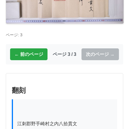
ページ: 3
← 前のページ
ページ 3 / 3
次のページ →
翻刻
江刺郡野手崎村之内八拾貫文
