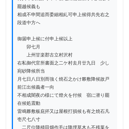
罷越候義も

相成不申間追而委細相糺可申上候得共先右之
段道中方へ

御届申上候に付申上候以上

　　卯七月

　　上州甘楽郡古立村沢村

右私御代官所書面之二ケ村去月廿九日ゟ少し
宛砂降候所当

月七日八日別而強く焼石之かけ夥敷降候故戸
前江出候義者一向

不相成闇夜の様にて燈火を付候　宿に潜り罷
在候処震動

雷鳴夥敷板庇抔又は屋根打損候も有之焼石凡
壱尺七八寸

ゟ二尺位降積田畑作毛は降埋草木も不残葉を