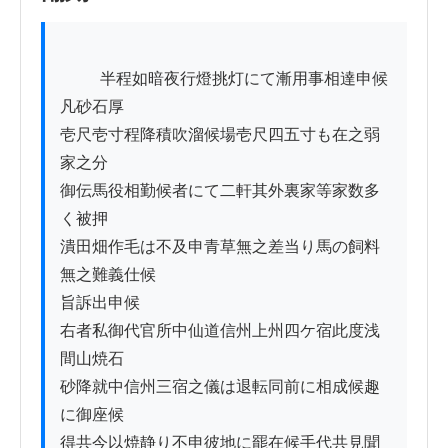
          半程如暗夜行燈挑灯にて漸用事相達申候
凡砂石厚

壱尺壱寸程降積吹溜候場壱尺四五寸も在之弱
家之分

御伝馬役相勤候者にて二軒其外裏家等家数多
く被押

潰田畑作毛は不及申青草無之差当り馬の飼料
無之難義仕候

旨訴出申候

右者私御代官所中仙道信州上州四ケ宿此度浅
間山焼石

砂降就中信州三宿之儀は退転同前に相成候趣
に御座候

得共今以焼静り不申彼地に罷在候手代共見聞