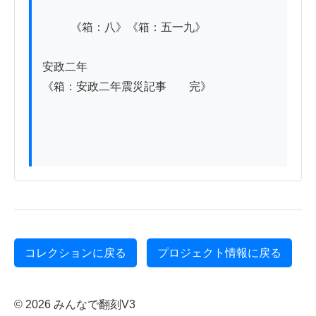
          《箱：八》《箱：五一九》

安政二年

《箱：安政二年震災記事　　完》

コレクションに戻る
プロジェクト情報に戻る
© 2026 みんなで翻刻V3