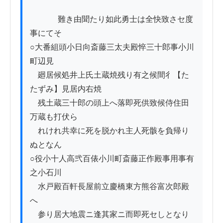
          　難き由聞たり如此勇士は全快致さセ度
事にてそ

○大番組頭小日向斎藤三太夫殿悴三十郎事小川
町辺見

　廻居候処井上氏土蔵焼残り有之候間彳【た
たずみ】見居内右焼

　残土蔵三十郎の頭上へ落即死供致候侍住田
万蔵も打伏ら

　れけれ共幸に死を脱かれ主人死骸を負帰り
ぬとなん

○役小十人高弐百俵小川町斎藤正作殿事用事有
之小石川

　水戸殿百軒長屋前立慶橋東方熊谷富次郎殿
へ

　参り居大地震ニ逢其家ニ而即死セしとなり