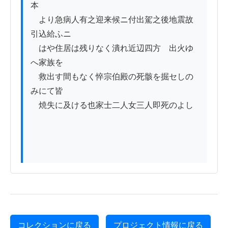
本

　より急病人有之迎来候ニ付出駕之後地震故
引込給ふニ

　はや住居は残りなく潰れ近辺四方ゟ出火ゆ
へ家族を

　救出す間もなく悴宗伯殿の死骸を掘セしの
みにて皆

　焼失に及ける也家士二人女三人即死のよし

コレクションに戻る
プロジェクト情報に戻る