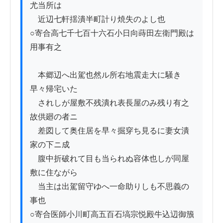
尤当所は

　近辺七軒揺潰半町計り焼失のよし也

○寄合高七千七百十六石小日向蒔田左衛門殿は
用事有之

　本郷辺へ出駕也然ル所右地震走大に騒き
早々帰宅いた

　されしが屋敷不残潰れ表長屋のみ残り有之
故供廻の者ニ

　差図して奥住居を早々掘穿ち見るに妻女潰
家の下ニ成

　腹中折破れて目も当られぬ容体也しが同屋
敷に住ながら

　当主は出駕留守ゆへ一命助りしも不思義の
事也

○寄合医師小川町高五百石塙宗悦殿牛込辺御籏