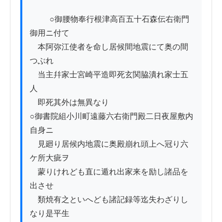
          ○御腰物奉行根津高百五十石森伝右衛門
御用ニ付て

　本阿弥江使者を命し居候間地震にて奥の間
つぶれ

　当主幷家士宮崎平造即死玄関脇潰れ家士五
人

　即死其外は無異なり

○御書院組小川町遠藤六右衛門殿二日夜屋敷内
自身ニ

　見廻り居候内地震に奥殿崩れ頭上へ冠り六
ケ所大疵ヲ

　蒙りけれども直に遁れ出家来を励し諸品を
出させ

　類焼有之といへども諸記録等迄失わざりし
なり是平生
