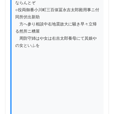
ならんとぞ

○役両御番小川町三百俵冨永吉太郎殿用事ニ付
同所伏出新助

　方へ参り相談中右地震故大に騒き早々立帰
る然所ニ糟屋

　周防守姉はや女は右吉太郎養母にて其娘や
の女といふを
