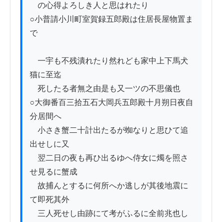
　の心得よろしき人と思はれたり

○小普請小川町室賀録五郎殿は住居長屋物置ま
で

　一宇も不残潰れたり然れども家中上下馬犬
猫に至迄

　死したる者無之由是も又一ツの不思儀也

○大御番百三拾五石大岡兵五郎殿十月朔日夜自
分居間へ

　小さき蟹二十計出たるが蜘なりと思ひて追
出せしに又

　翌二日の夜も再ひ出るゆへ侍女に燭を照さ
せ見るに蟹成

　故捕んとするに何所へか逃しが其後地震に
て即死其外

　三人死せし由跡にて考がふるに全前兆也し