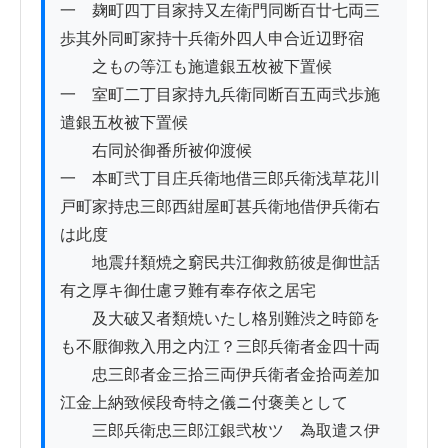
一　麹町四丁目家持又左衛門同断百廿七両三
歩其外同町家持十兵衛外四人申合近辺野宿

　　之もの等江も施遣銀五枚被下置候

一　室町二丁目家持九兵衛同断百五両弐歩施
遣銀五枚被下置候

　　右同於御番所被仰渡候

一　本町弐丁目庄兵衛地借三郎兵衛浅草花川
戸町家持忠三郎西紺屋町甚兵衛地借伊兵衛右
は此度

　　地震幷類焼之窮民共江御救筋彼是御世話
有之厚キ御仕慮ヲ難有奉存依之居宅

　　及大破又者類焼いたし格別難渋之時節を
も不厭御救入用之内江？三郎兵衛者金四十両

　　忠三郎者金三拾三両伊兵衛者金拾両差加
江金上納致候段奇特之儀ニ付褒美として

　　三郎兵衛忠三郎江銀弐枚ツゝ為取遣ス伊