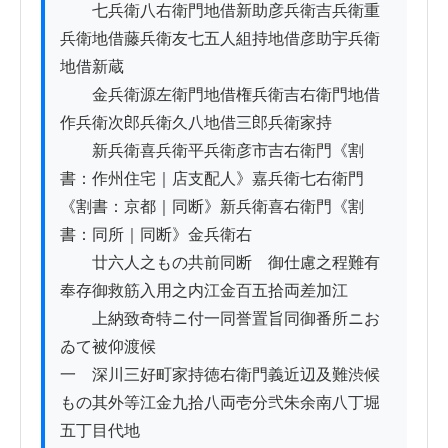
　　七兵衛八右衛門地借新助彦兵衛吉兵衛重
兵衛地借藤兵衛友七五人組持地借彦助宇兵衛
地借新蔵

　　金兵衛源左衛門地借権兵衛吉右衛門地借
作兵衛次郎兵衛久八地借三郎兵衛家持

　　新兵衛喜兵衛平兵衛彦市吉右衛門《割
書：作州住宅｜店支配人》嘉兵衛七右衛門
《割書：京都｜同断》新兵衛喜右衛門《割
書：同所｜同断》金兵衛右

　　廿六人之もの共前同断　御仕慮之程難有
奉存御救筋入用之内江金百五拾両差加江

　　上納致奇特ニ付一同誉置旨同御番所ニお
ゐて被仰渡候

一　深川三好町家持徳右衛門義近辺及難渋候
もの其外等江金九拾八両壱分弐朱余南八丁堀
五丁目代地
