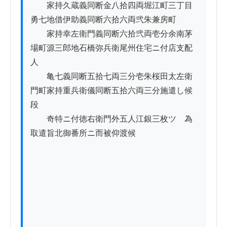
　　家持久蔵義同断金八拾四両堀江町三丁目
勇七地借伊助義同断六拾六両弐朱兼房町

　　家持幸左衛門義同断六拾弐両壱分余南茅
場町源三郎地石橋弥兵衛尾州住宅ニ付店支配
人

　　亀七義同断五拾七両三分壱朱桜田太左衛
門町家持重兵衛儀同断五拾六両三分施遣し候
段

　　奇特ニ付徳右衛門外五人江銀三枚ツゝ為
取遣旨北御番所ニ而被仰渡候
