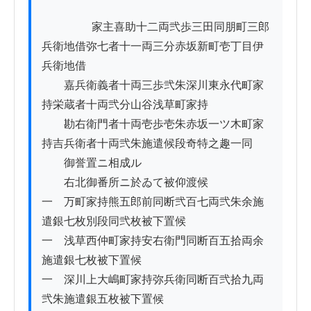
          　　家主喜助十二両弐歩三田同朋町三郎
兵衛地借弥七者十一両三分赤坂新町壱丁目伊
兵衛地借

　　嘉兵衛義者十両三歩弐朱深川東永代町家
持栄蔵者十両弐分山谷浅草町家持

　　勘右衛門者十両壱歩壱朱赤坂一ツ木町家
持吉兵衛者十両弐朱施遣候段奇特之趣一同

　　御誉置ニ相成ル

　　右北御番所ニ於ゐて被仰渡候

一　万町家持熊五郎前同断弐百七両弐朱余施
遣銀七枚別段同弐枚被下置候

一　浅草西仲町家持安右衛門同断百五拾両余
施遣銀七枚被下置候

一　深川上大嶋町家持弥兵衛同断百弐拾九両
弐朱施遣銀五枚被下置候
