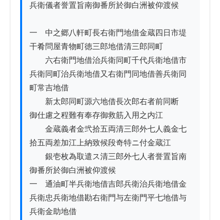
兵衛儀者誉置旨南御番所於御白洲被仰渡候

一　中之郷八軒町長右衛門地借金蔵四日市堤
干肴問屋青物町徳三郎地借清三郎同町

　　六右衛門地借治兵衛同町千代兵衛地借市
兵衛同町治兵衛地借又右衛門同地借善兵衛同
町常吉地借

　　新太郎同町源六地借長次郎右者前同断　
御仕慮之程難有奉存御救筋入用之内江

　　金蔵義者金弐拾五両清三郎外七人義金七
拾五両差加江上納致候段奇特ニ付金蔵江

　　銀壱枚為取遣ス清三郎外七人者誉置旨南
御番所於御白洲被仰渡候

一　通油町半兵衛地借吉郎兵衛治兵衛地借金
兵衛忠兵衛地借勘右衛門与左衛門平七地借与
兵衛金助地借
