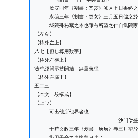
　　　應安四年《割書：辛亥》卯月七日書終之
　　　永德三年《割書：癸亥》三月五日儲之於
　　　城院殊秘藏之本也雖有所望之仁自當院家
【左頁】

【枠外左上】

八七【但し算用数字】

【枠外左横上】

法華經開示抄開結　無量義經

【枠外左横下】

五二三

【本文二段構成】

【上段】

　　　可出他所他界者也

　　　　　　　　　　　　　　　　　沙門僧盛
　　　于時文政三年《割書：庚辰》春三月望於
　　　街田子亭之東牎拜寫功了
