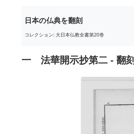
日本の仏典を翻刻
コレクション: 大日本仏教全書第20巻
一 法華開示抄第二 - 翻