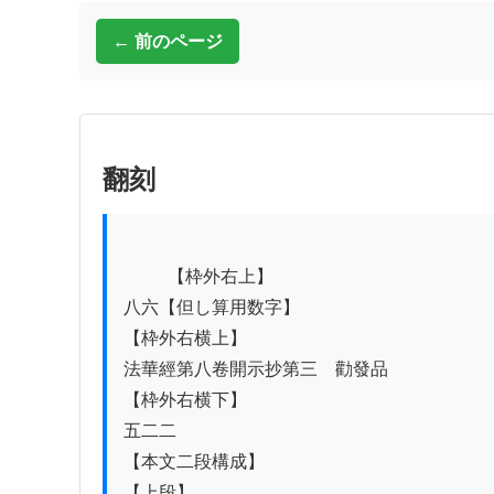
← 前のページ
翻刻
          【枠外右上】

八六【但し算用数字】

【枠外右横上】

法華經第八卷開示抄第三　勸發品

【枠外右横下】

五二二

【本文二段構成】

【上段】
