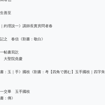
生善至

｜約理說一》講師長實房問者春

記之　春信《割書：敬白》

一帖書寫訖

　大聖院堯慶

書：玉｜手》國枝《割書：考【四角で囲む】玉手國枝｜四字朱
一交畢　玉手國枝

書：傳》
