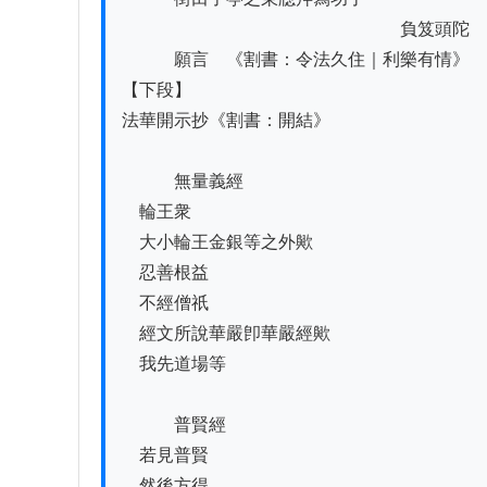
　　　　　　　　　　　　　　　　負笈頭陀

　　　願言　《割書：令法久住｜利樂有情》　
【下段】

法華開示抄《割書：開結》

　　　無量義經

　輪王衆

　大小輪王金銀等之外歟

　忍善根益

　不經僧祇

　經文所說華嚴卽華嚴經歟

　我先道場等

　　　普賢經

　若見普賢

　然後方得
