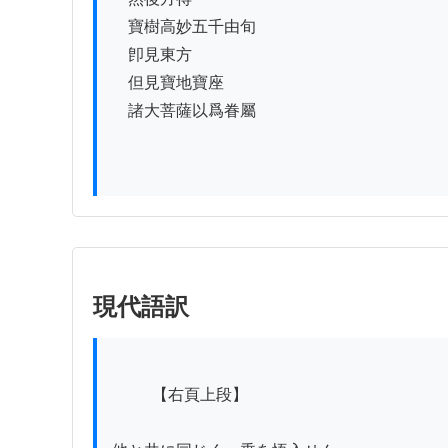
　寶樹高妙五千由旬

　卽見東方

　但見寶地寶座

　諸大菩薩以爲眷屬

現代語訳
          【右頁上段】
