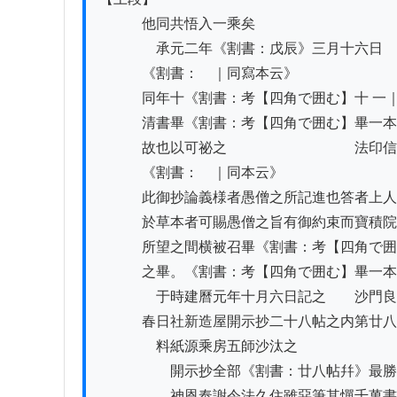
　　　他同共悟入一乘矣

　　　　承元二年《割書：戊辰》三月十六日　
　　　《割書：　｜同寫本云》

　　　同年十《割書：考【四角で囲む】十 一
　　　清書畢《割書：考【四角で囲む】畢一本
　　　故也以可祕之　　　　　　　　　法印信
　　　《割書：　｜同本云》

　　　此御抄論義様者愚僧之所記進也答者上人
　　　於草本者可賜愚僧之旨有御約束而寶積院
　　　所望之間横被召畢《割書：考【四角で囲
　　　之畢。《割書：考【四角で囲む】畢一本
　　　　于時建曆元年十月六日記之　　沙門良
　　　春日社新造屋開示抄二十八帖之内第廿八

　　　　料紙源乘房五師沙汰之

　　　　　開示抄全部《割書：廿八帖幷》最勝
　　　　　神恩奉謝令法久住雖惡筆其憚千萬書