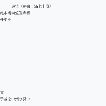
　　　遊悟《割書：滿七十歳》

此本者尚笠置寺福

外更不

實

于越之中州氷見中
