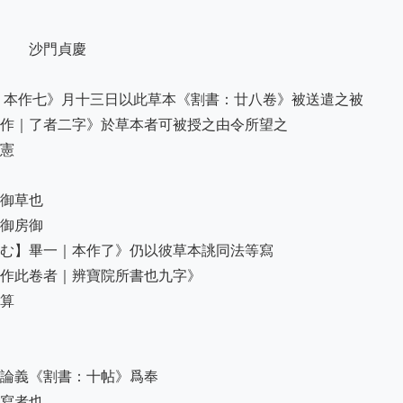
　　沙門貞慶

｜本作七》月十三日以此草本《割書：廿八卷》被送遣之被

作｜了者二字》於草本者可被授之由令所望之

憲

御草也

御房御

む】畢一｜本作了》仍以彼草本誂同法等寫

作此卷者｜辨寶院所書也九字》

算

論義《割書：十帖》爲奉

寫者也
