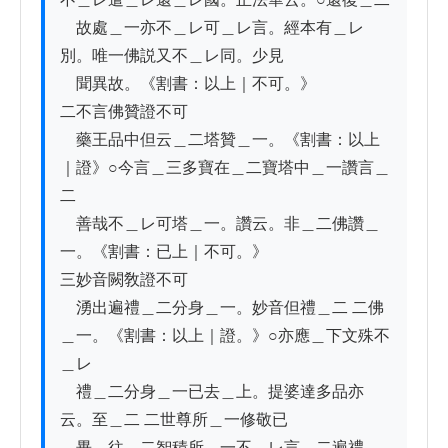
　故處＿一亦不＿レ可＿レ言。經本有＿レ
別。唯一佛説又不＿レ同。少見

　聞異故。《割書：以上｜不可。》

二不言佛贊證不可

　藥王品中但云＿二塔贊＿一。《割書：以上
｜證》○今言＿三多寶在＿二寶塔中＿一讚言＿
二

　善哉不＿レ可塔＿一。讚云。非＿二佛讚＿
一。《割書：已上｜不可。》

三妙音闕敎證不可

　湧出遍禮＿二分身＿一。妙音但禮＿二 二佛
＿一。《割書：以上｜證。》○亦應＿下文殊不
＿レ

　禮＿二分身＿一已去＿上。提婆達多品亦
云。至＿二 二世尊所＿一修敬已

　畢。往＿二智積所＿一不＿レ言＿二遍禮＿