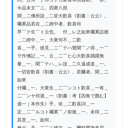
今品末文￣ニ。四衆八部

聞＿二佛所說＿二皆大歡喜《割書：云云》。
囑累品若在＿二經中者。歡喜何

早￣ク生￣ト云也。　付＿レ之如來囑累設雖
＿二經中＿一。大衆何不＿二歡

喜＿一乎。彼見＿二￣テハ聲聞￣ノ得＿一￣
ヲ作佛記＿一。云＿二￣ヒ心大歡喜踊躍無

量＿一。聞￣テハ＿レ說＿二久遠成道＿一。
一切皆歡喜《割書：云云》。若爾者。聞＿二
如來

付囑＿一。大衆生＿二￣ンコト歡喜＿一有＿
二￣ンヤ何過＿一《割書：考【四角で囲む】
過一｜本作失》乎。依＿二歡喜詞＿一

定＿二￣ルコト囑累￣ノ前後＿一。未得＿二
其意＿一。如何。

會云。見＿二￣ニ經文＿一。爾時釋迦牟尼