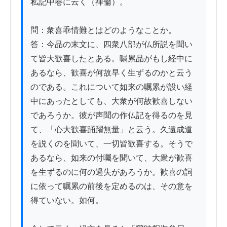
私記中巻に云く（禅倫）。

問：衆喜乖情難とはどのようなことか。

答：今品の末文に、四衆八部が仏所説を聞い
て皆大歓喜したとある。嘱累品がもし経中に
あるなら、歓喜が何故早く生ずるのかと云う
のである。これについて如来の嘱累が設い経
中にあったとしても、大衆が何故歓喜しない
であろうか。彼が声聞の作仏記を得るのを見
て、「心大歓喜踊躍無量」と云う。久遠成道
を説くのを聞いて、一切皆歓喜する。そうで
あるなら、如来の付囑を聞いて、大衆が歓喜
を生ずるのに何の過失があろうか。歓喜の詞
に依って嘱累の前後を定めるのは、その意を
得ていない。如何。
