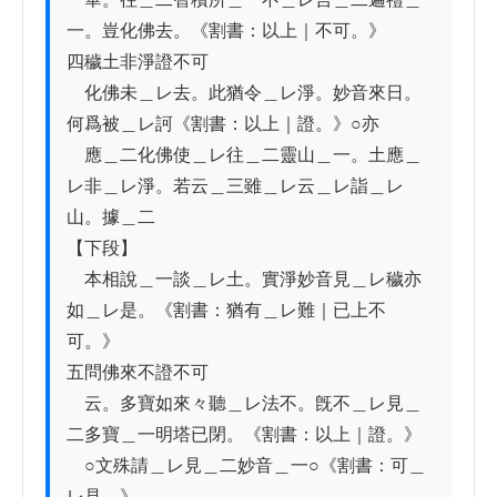
一。豈化佛去。《割書：以上｜不可。》

四穢土非淨證不可

　化佛未＿レ去。此猶令＿レ淨。妙音來日。
何爲被＿レ訶《割書：以上｜證。》○亦

　應＿二化佛使＿レ往＿二靈山＿一。土應＿
レ非＿レ淨。若云＿三雖＿レ云＿レ詣＿レ
山。據＿二

【下段】

　本相說＿一談＿レ土。實淨妙音見＿レ穢亦
如＿レ是。《割書：猶有＿レ難｜已上不
可。》

五問佛來不證不可

　云。多寶如來々聽＿レ法不。旣不＿レ見＿
二多寶＿一明塔已閉。《割書：以上｜證。》

　○文殊請＿レ見＿二妙音＿一○《割書：可＿
レ見。》
