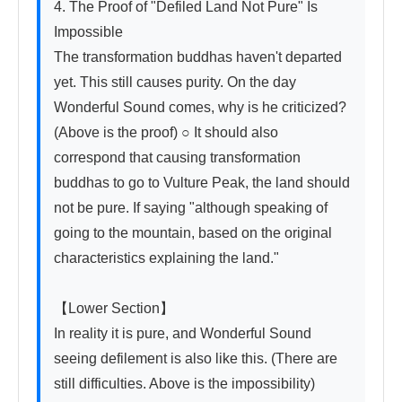
4. The Proof of "Defiled Land Not Pure" Is 
Impossible

The transformation buddhas haven't departed 
yet. This still causes purity. On the day 
Wonderful Sound comes, why is he criticized? 
(Above is the proof) ○ It should also 
correspond that causing transformation 
buddhas to go to Vulture Peak, the land should 
not be pure. If saying "although speaking of 
going to the mountain, based on the original 
characteristics explaining the land."

【Lower Section】

In reality it is pure, and Wonderful Sound 
seeing defilement is also like this. (There are 
still difficulties. Above is the impossibility)
