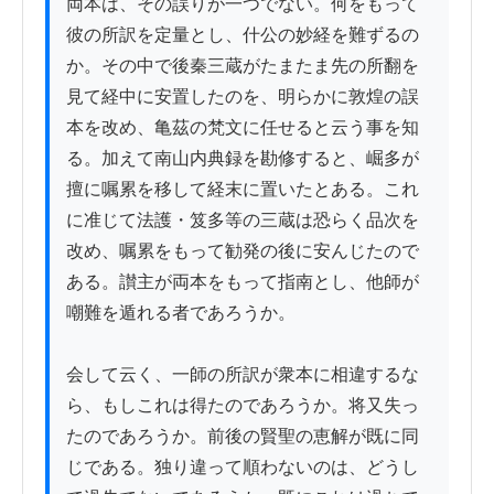
両本は、その誤りが一つでない。何をもって
彼の所訳を定量とし、什公の妙経を難ずるの
か。その中で後秦三蔵がたまたま先の所翻を
見て経中に安置したのを、明らかに敦煌の誤
本を改め、亀茲の梵文に任せると云う事を知
る。加えて南山内典録を勘修すると、崛多が
擅に嘱累を移して経末に置いたとある。これ
に准じて法護・笈多等の三蔵は恐らく品次を
改め、嘱累をもって勧発の後に安んじたので
ある。讃主が両本をもって指南とし、他師が
嘲難を遁れる者であろうか。

会して云く、一師の所訳が衆本に相違するな
ら、もしこれは得たのであろうか。将又失っ
たのであろうか。前後の賢聖の恵解が既に同
じである。独り違って順わないのは、どうし