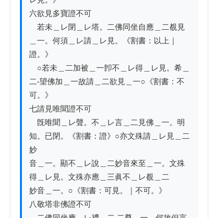
六欲見多寶證不可

　若未＿レ閉＿レ塔。二佛同坐自應＿二覩見
＿一。何須＿レ請＿レ見。《割書：以上｜
證。》

　○若未＿二加被＿一卽不＿レ得＿レ見。希＿
二-望佛加＿一故請＿二欲見＿一○《割書：不
可。》

七請見唯聞證不可

　旣唯聞＿レ聲。不＿レ言＿二見佛＿一。明
知。已閉。《割書：證》○亦文殊請＿レ見＿二
妙

音＿一。顯不＿レ說＿二妙音來至＿一。文殊
得＿レ見。文殊亦應＿三眞不＿レ覩＿二

妙音＿一。○《割書：可見。｜不可。》

八敬塔非佛證不可

　二佛同坐應＿レ禮＿二 二尊＿一。何故但言