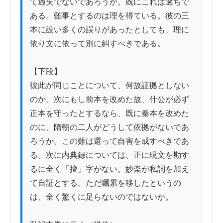
て過失でないであろうか。既にこれは過ちで
ある。難事とするのは理を得ている。彼の三
本に設い多くの誤りがあったとしても、理に
依り文に依って別に糾すべきである。

【下段】

彼此が同じことについて、何故証拠としない
のか。次にもし前本を改めた故、什公が必ず
正本を守ったとするなら、既に秦本を改めた
のに、隋朝の二人がどうして依拠がないであ
ろうか。この難は還って自害を成すべきであ
る。次に内典録については、正に現文を勘す
るに全く「擅」字がない。妙楽が私詞を加え
て自証とする。ただ嘱累を移したというの
は、全く驚くに足らないのではないか。
