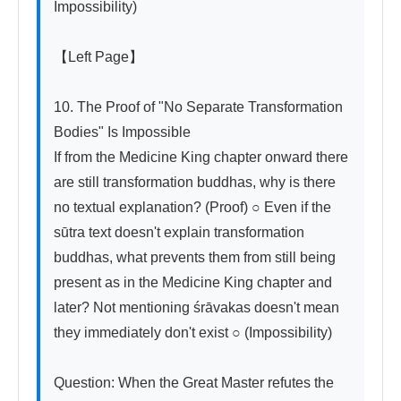
Impossibility)

【Left Page】

10. The Proof of "No Separate Transformation 
Bodies" Is Impossible

If from the Medicine King chapter onward there 
are still transformation buddhas, why is there 
no textual explanation? (Proof) ○ Even if the 
sūtra text doesn't explain transformation 
buddhas, what prevents them from still being 
present as in the Medicine King chapter and 
later? Not mentioning śrāvakas doesn't mean 
they immediately don't exist ○ (Impossibility)

Question: When the Great Master refutes the 