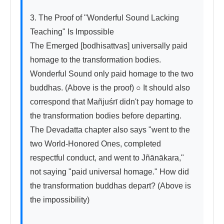
3. The Proof of "Wonderful Sound Lacking 
Teaching" Is Impossible

The Emerged [bodhisattvas] universally paid 
homage to the transformation bodies. 
Wonderful Sound only paid homage to the two 
buddhas. (Above is the proof) ○ It should also 
correspond that Mañjuśrī didn't pay homage to 
the transformation bodies before departing. 
The Devadatta chapter also says "went to the 
two World-Honored Ones, completed 
respectful conduct, and went to Jñānākara," 
not saying "paid universal homage." How did 
the transformation buddhas depart? (Above is 
the impossibility)
