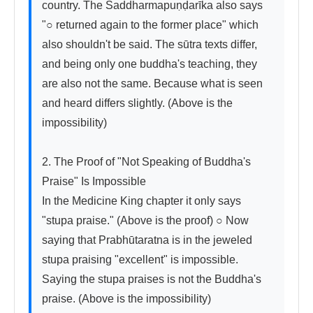
country. The Saddharmapuṇḍarīka also says 
"○ returned again to the former place" which 
also shouldn't be said. The sūtra texts differ, 
and being only one buddha's teaching, they 
are also not the same. Because what is seen 
and heard differs slightly. (Above is the 
impossibility)

2. The Proof of "Not Speaking of Buddha's 
Praise" Is Impossible

In the Medicine King chapter it only says 
"stupa praise." (Above is the proof) ○ Now 
saying that Prabhūtaratna is in the jeweled 
stupa praising "excellent" is impossible. 
Saying the stupa praises is not the Buddha's 
praise. (Above is the impossibility)
