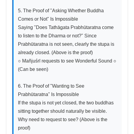
5. The Proof of "Asking Whether Buddha 
Comes or Not" Is Impossible

Saying "Does Tathāgata Prabhūtaratna come 
to listen to the Dharma or not?" Since 
Prabhūtaratna is not seen, clearly the stupa is 
already closed. (Above is the proof)

○ Mañjuśrī requests to see Wonderful Sound ○ 
(Can be seen)

6. The Proof of "Wanting to See 
Prabhūtaratna" Is Impossible

If the stupa is not yet closed, the two buddhas 
sitting together should naturally be visible. 
Why need to request to see? (Above is the 
proof)
