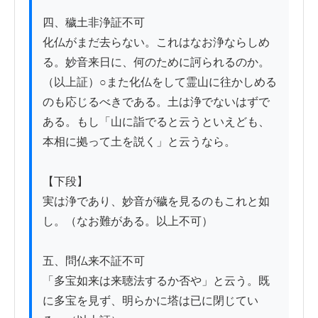
四、穢土非浄証不可

化仏がまだ去らない。これはなお浄ならしめ
る。妙音来日に、何のために訶られるのか。
（以上証）○また化仏をして霊山に往かしめる
のも応じるべきである。土は浄でないはずで
ある。もし「山に詣でると云うといえども、
本相に拠って土を説く」と云うなら。

【下段】

実は浄であり、妙音が穢を見るのもこれと如
し。（なお難がある。以上不可）

五、問仏来不証不可

「多宝如来は来聴法するか否や」と云う。既
に多宝を見ず、明らかに塔は已に閉じてい