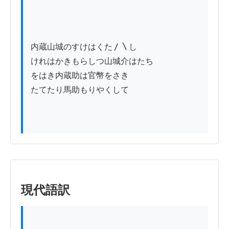
内蔵山城のすけはくた〳〵し

けれはかきもらしつ山城介はたち

をはき内蔵助は官幣をさき

たてたり馬助もりやくして

現代語訳