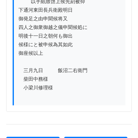
          以手紙致啓上候先刻被仰

下通河東田長兵衛殿明日

御発足之由申聞候将又

四人之御衆御越之儀申聞候処に

明後十一日之朝何も御出

候様にと被申候為其如此

御座候以上

　三月九日　　　飯沼二右衛門

　柴田中務様

　小梁川修理様　
