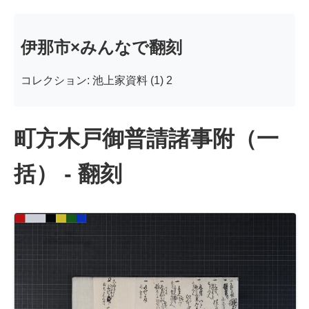
伊那市×みんなで翻刻
コレクション: 池上家資料 (1) 2
町方木戸御普請諸事附（一
括） - 翻刻