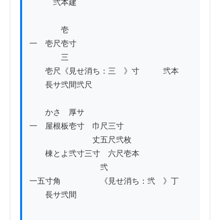
　　　弐本建

　　　　壱

一　壱尺壱寸

　　　　三

　　壱尺《見せ消ち：三　》寸　　　弐本

　　長サ弐間弐尺

　　かさ　厚サ

一　屋根板壱寸　巾尺三寸

　　　　　　　　丈五尺弐枚

　　棟とよ弐寸三寸　六尺壱本　　　　　　

　　　　　　　　　弐　　　　　　

一五寸角　　　　　《見せ消ち：弐　》丁

　　長サ弐間
